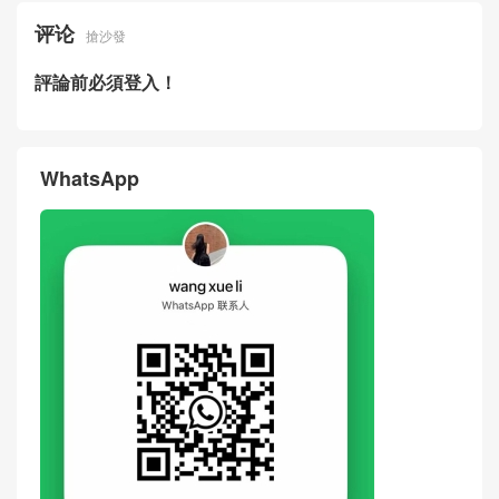
Gold Buckle Calfskin MAXI Fl
Calfskin Quilted Bucket Bag
ap Bag Hong Kong
Singapore
Price & Pictures Of New Cha
Real Photos Of New Chanel
nel Bag 26SS Beige Suede
Bag 26SS Panda Two-tone L
Quilted Bucket Bag Dubai
ambskin LP Crossbody Bag
United Arab Emirates
评论
搶沙發
評論前必須登入！
WhatsApp