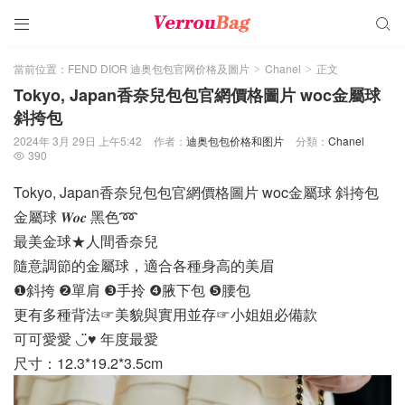


當前位置：
FEND DIOR 迪奥包包官网价格及圖片
Chanel
正文
>
>
Tokyo, Japan香奈兒包包官網價格圖片 woc金屬球
斜挎包
2024年 3月 29日 上午5:42
作者：
迪奥包包价格和图片
分類：
Chanel
390

Tokyo, Japan香奈兒包包官網價格圖片 woc金屬球 斜挎包
金屬球 𝑾𝒐𝒄 黑色➿
最美金球★人間香奈兒
隨意調節的金屬球，適合各種身高的美眉
❶斜挎 ❷單肩 ❸手拎 ❹腋下包 ❺腰包
更有多種背法☞美貌與實用並存☞小姐姐必備款
可可愛愛 ◡̈♥︎ 年度最愛
尺寸：12.3*19.2*3.5cm