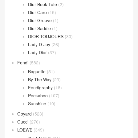
Sardine Hobo
(4)
Wallace Bag
(10)
Celine
(340)
Chanel
(669)
Dior
(508)
30 Montaigne
(9)
Dior Bobby
(4)
Dior Book Tote
(2)
Dior Caro
(15)
Dior Groove
(1)
Dior Saddle
(1)
DIOR TOUJOURS
(30)
Lady D-Joy
(26)
Lady Dior
(37)
Fendi
(582)
Baguette
(51)
By The Way
(23)