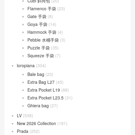
Fendigraphy
(18)
Peekaboo
(107)
Sunshine
(10)
Goyard
(523)
Gucci
(270)
LOEWE
(349)
Cubi 斜挎包
(20)
Flamenco 手袋
(23)
Gate 手袋
(8)
Goya 手袋
(14)
Hammock 手袋
(4)
Pebble 水桶手袋
(3)
Puzzle 手袋
(35)
Squeeze 手袋
(7)
loropiana
(304)
Bale bag
(23)