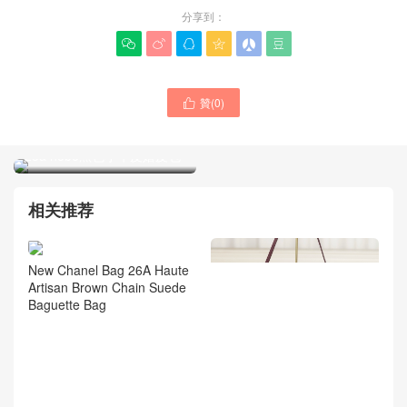
分享到：






贊(
0
)

香奈兒包包正品官網 新款
23a hobo黑色小牛皮嬉皮包
香奈兒包包專櫃最新款式
23k 水鉆手柄woc 官方網站
價格
相关推荐