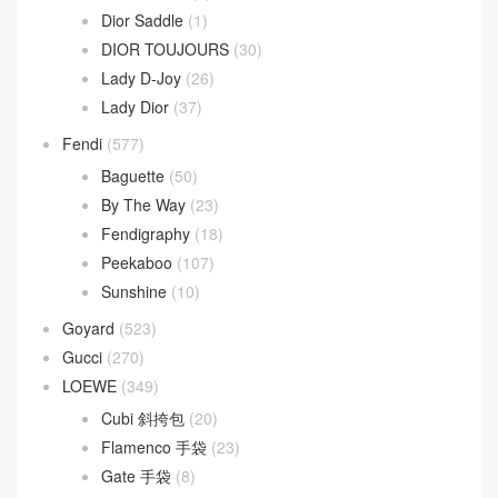
Dior
(508)
30 Montaigne
(9)
Dior Bobby
(4)
Dior Book Tote
(2)
Dior Caro
(15)
Dior Groove
(1)
Dior Saddle
(1)
DIOR TOUJOURS
(30)
Lady D-Joy
(26)
Lady Dior
(37)
Fendi
(577)
Baguette
(50)
By The Way
(23)
Fendigraphy
(18)
Peekaboo
(107)
Sunshine
(10)