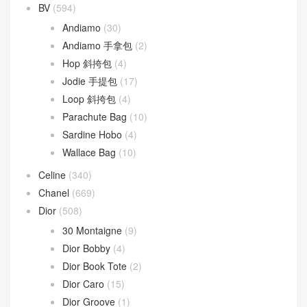
文章類目
BV
(594)
Andiamo
(30)
Andiamo 手拿包
(2)
Hop 斜挎包
(4)
Jodie 手提包
(17)
Loop 斜挎包
(4)
Parachute Bag
(10)
Sardine Hobo
(4)
Wallace Bag
(10)
Celine
(340)
Chanel
(669)