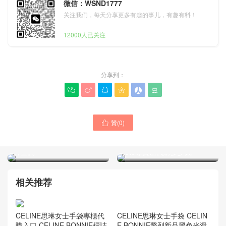
微信：WSND1777
关注我们，每天分享更多有趣的事儿，有趣有料！
12000人已关注
分享到：






贊(
0
)

思琳包包官網 新品
Triomphe 凱旋門網站價格圖
思琳CELINE包包新款正品
片查詢
tote專賣店代購多少錢
相关推荐
CELINE思琳女士手袋專櫃代
購入口 CELINE BONNIE標誌