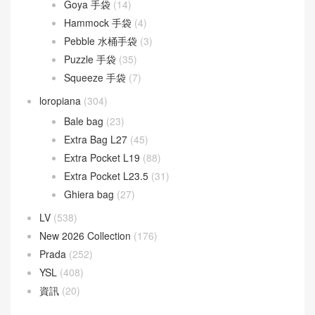
Goyard
(523)
Gucci
(270)
LOEWE
(349)
Cubi 斜挎包
(20)
Flamenco 手袋
(23)
Gate 手袋
(8)
Goya 手袋
(14)
Hammock 手袋
(4)
Pebble 水桶手袋
(3)
Puzzle 手袋
(35)
Squeeze 手袋
(7)
loropiana
(304)
Bale bag
(23)
Extra Bag L27
(45)
Extra Pocket L19
(88)
Extra Pocket L23.5
(31)
Ghiera bag
(27)