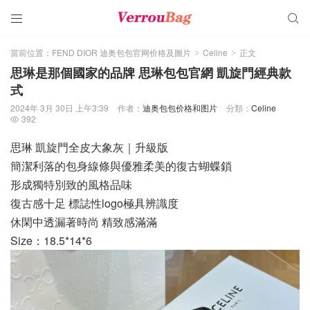


當前位置：
FEND DIOR 迪奥包包官网价格及圖片
Celine
正文
>
>
思琳是那個國家的品牌 思琳包包官網 凱旋門經典款
式
2024年 3月 30日 上午3:39
作者：
迪奥包包价格和图片
分類：
Celine
392

思琳 凱旋門全皮大象灰｜升級版
簡潔利落的包身線條與優雅柔美的復古蝴蝶鎖
形成獨特別致的風格品味
復古感十足 標誌性logo極具辨識度
休閑中透漏著時尚 精致感滿滿
Size：18.5*14*6