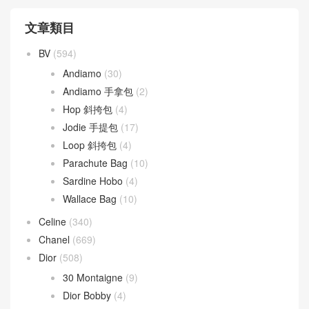
文章類目
BV
(594)
Andiamo
(30)
Andiamo 手拿包
(2)
Hop 斜挎包
(4)
Jodie 手提包
(17)
Loop 斜挎包
(4)
Parachute Bag
(10)
Sardine Hobo
(4)
Wallace Bag
(10)
Celine
(340)
Chanel
(669)
Dior
(508)
30 Montaigne
(9)
Dior Bobby
(4)