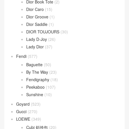
Dior Book Tote
(2)
Dior Caro
(15)
Dior Groove
(1)
Dior Saddle
(1)
DIOR TOUJOURS
(30)
Lady D-Joy
(26)
Lady Dior
(37)
Fendi
(577)
Baguette
(50)
By The Way
(23)
Fendigraphy
(18)
Peekaboo
(107)
Sunshine
(10)
Goyard
(523)
Gucci
(270)
LOEWE
(349)
Cubi 斜挎包
(20)