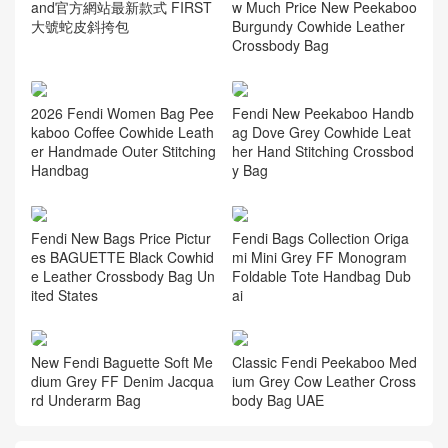
and官方網站最新款式 FIRST
w Much Price New Peekaboo
大號蛇皮斜挎包
Burgundy Cowhide Leather
Crossbody Bag
Fendi New Peekaboo Handb
2026 Fendi Women Bag Pee
ag Dove Grey Cowhide Leat
kaboo Coffee Cowhide Leath
her Hand Stitching Crossbod
er Handmade Outer Stitching
y Bag
Handbag
Fendi New Bags Price Pictur
Fendi Bags Collection Origa
es BAGUETTE Black Cowhid
mi Mini Grey FF Monogram
e Leather Crossbody Bag Un
Foldable Tote Handbag Dub
ited States
ai
New Fendi Baguette Soft Me
Classic Fendi Peekaboo Med
dium Grey FF Denim Jacqua
ium Grey Cow Leather Cross
rd Underarm Bag
body Bag UAE