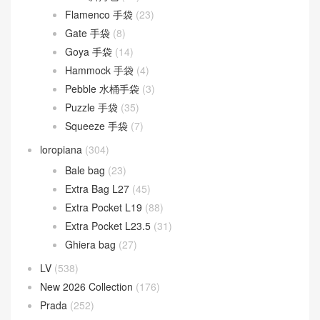
Flamenco 手袋
(23)
Gate 手袋
(8)
Goya 手袋
(14)
Hammock 手袋
(4)
Pebble 水桶手袋
(3)
Puzzle 手袋
(35)
Squeeze 手袋
(7)
loropiana
(304)
Bale bag
(23)
Extra Bag L27
(45)
Extra Pocket L19
(88)
Extra Pocket L23.5
(31)
Ghiera bag
(27)
LV
(538)
New 2026 Collection
(176)
Prada
(252)