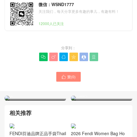
微信：WSND1777
关注我们，每天分享更多有趣的事儿，有趣有料！
12000人已关注
分享到：






贊(
0
)

FENDI FIRST 系列經典 單
FENDI包包產品是什麼材質
肩包 手提包 官網正品價格圖
的 原廠經典款式小牛皮托特
片查詢
包
相关推荐
FENDI芬迪品牌正品手袋Thail
2026 Fendi Women Bag Ho