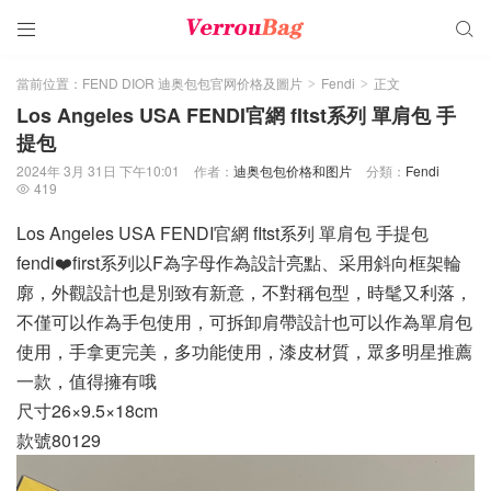


當前位置：
FEND DIOR 迪奥包包官网价格及圖片
Fendi
正文
>
>
Los Angeles USA FENDI官網 fItst系列 單肩包 手
提包
2024年 3月 31日 下午10:01
作者：
迪奥包包价格和图片
分類：
Fendi
419

Los Angeles USA FENDI官網 fItst系列 單肩包 手提包
fendi❤️first系列以F為字母作為設計亮點、采用斜向框架輪
廓，外觀設計也是別致有新意，不對稱包型，時髦又利落，
不僅可以作為手包使用，可拆卸肩帶設計也可以作為單肩包
使用，手拿更完美，多功能使用，漆皮材質，眾多明星推薦
一款，值得擁有哦
尺寸26×9.5×18cm
款號80129