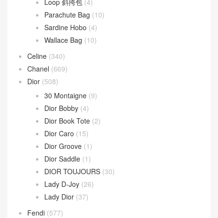
BV
(594)
Andiamo
(30)
Andiamo 手拿包
(2)
Hop 斜挎包
(4)
Jodie 手提包
(17)
Loop 斜挎包
(4)
Parachute Bag
(10)
Sardine Hobo
(4)
Wallace Bag
(10)
Celine
(340)
Chanel
(669)
Dior
(508)
30 Montaigne
(9)
Dior Bobby
(4)
Dior Book Tote
(2)
Dior Caro
(15)