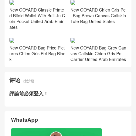
2026 New GOYARD Bifold W
allet Card Holder Brown Print
Calfskin Coin Pocket Dubai
New GOYARD Classic Printe
New GOYARD Chien Gris Pe
d Bifold Wallet With Built-In C
t Bag Brown Canvas Calfskin
oin Pocket United Arab Emir
Tote Bag United States
ates
New GOYARD Bag Price Pict
New GOYARD Bag Grey Can
ures Chien Gris Pet Bag Blac
vas Calfskin Chien Gris Pet
k
Carrier United Arab Emirates
评论
搶沙發