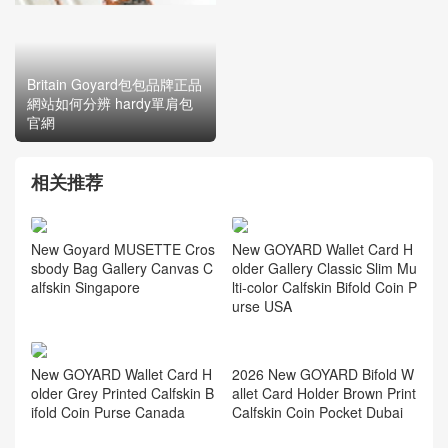
Britain Goyard包包品牌正品
Hong Kong Goyard女士包
網站如何分辨 hardy單肩包
專櫃正品新品官方網站代購
官網
途徑
相关推荐
New GOYARD Wallet Card H
New Goyard MUSETTE Cros
older Gallery Classic Slim Mu
sbody Bag Gallery Canvas C
lti-color Calfskin Bifold Coin P
alfskin Singapore
urse USA
New GOYARD Wallet Card H
older Grey Printed Calfskin B
ifold Coin Purse Canada