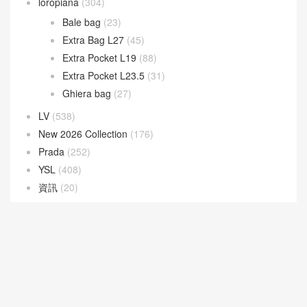
Gate 手袋
(8)
Goya 手袋
(14)
Hammock 手袋
(4)
Pebble 水桶手袋
(3)
Puzzle 手袋
(35)
Squeeze 手袋
(7)
loropiana
(304)
Bale bag
(23)
Extra Bag L27
(45)
Extra Pocket L19
(88)
Extra Pocket L23.5
(31)
Ghiera bag
(27)
LV
(538)
New 2026 Collection
(176)
Prada
(252)
YSL
(408)
資訊
(20)