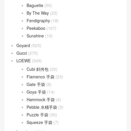
Dior Groove
(1)
Dior Saddle
(1)
DIOR TOUJOURS
(30)
Lady D-Joy
(26)
Lady Dior
(37)
Fendi
(577)
Baguette
(50)
By The Way
(23)
Fendigraphy
(18)
Peekaboo
(107)
Sunshine
(10)
Goyard
(523)
Gucci
(270)
LOEWE
(349)
Cubi 斜挎包
(20)
Flamenco 手袋
(23)