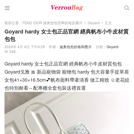


當前位置：
FEND DIOR 迪奥包包官网价格及圖片
Goyard
正文
>
>
Goyard hardy 女士包正品官網 經典帆布小牛皮材質
包包
2024年 4月 4日 下午9:29
作者：
迪奥包包价格和图片
分類：
Goyard
348

Goyard hardy 女士包正品官網 經典帆布小牛皮材質包包
Goyard戈雅 🎀 新品寵物袋 寵物包 hardy 包大容量手提單肩
女包41×30×16.5cm💕帆布面料帶著清香 做工精致 ☺️老花紋
也特別耐看～配專櫃全套包裝送禮首選