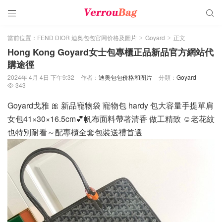


當前位置：
FEND DIOR 迪奥包包官网价格及圖片
Goyard
正文
>
>
Hong Kong Goyard女士包專櫃正品新品官方網站代
購途徑
2024年 4月 4日 下午9:32
作者：
迪奥包包价格和图片
分類：
Goyard
343

Goyard戈雅 🎀 新品寵物袋 寵物包 hardy 包大容量手提單肩
女包41×30×16.5cm💕帆布面料帶著清香 做工精致 ☺️老花紋
也特別耐看～配專櫃全套包裝送禮首選