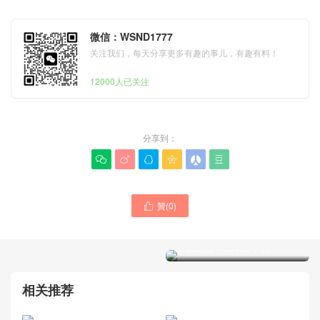
微信：WSND1777
关注我们，每天分享更多有趣的事儿，有趣有料！
12000人已关注
分享到：






贊(
0
)

Goyard hardy 女士包正品官
Japan Goyard戈雅包包官網
網 經典帆布小牛皮材質包包
專櫃新品 hobo腋下包
相关推荐