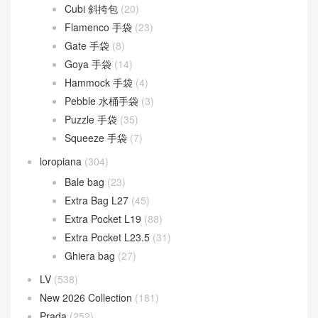
Cubi 斜挎包
(20)
Flamenco 手袋
(23)
Gate 手袋
(8)
Goya 手袋
(14)
Hammock 手袋
(4)
Pebble 水桶手袋
(3)
Puzzle 手袋
(35)
Squeeze 手袋
(7)
loropiana
(304)
Bale bag
(23)
Extra Bag L27
(45)
Extra Pocket L19
(88)
Extra Pocket L23.5
(31)
Ghiera bag
(27)
LV
(538)
New 2026 Collection
(181)
Prada
(252)