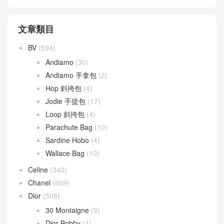
文章類目
BV
(594)
Andiamo
(30)
Andiamo 手拿包
(2)
Hop 斜挎包
(4)
Jodie 手提包
(17)
Loop 斜挎包
(4)
Parachute Bag
(10)
Sardine Hobo
(4)
Wallace Bag
(10)
Celine
(340)
Chanel
(669)
Dior
(508)
30 Montaigne
(9)
Dior Bobby
(4)