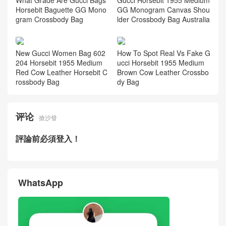
Horsebit Baguette GG Mono
GG Monogram Canvas Shou
gram Crossbody Bag
lder Crossbody Bag Australia
New Gucci Women Bag 602
How To Spot Real Vs Fake G
204 Horsebit 1955 Medium
ucci Horsebit 1955 Medium
Red Cow Leather Horsebit C
Brown Cow Leather Crossbo
rossbody Bag
dy Bag
评论
搶沙發
評論前必須登入！
WhatsApp