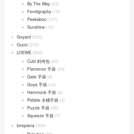
By The Way
(23)
Fendigraphy
(18)
Peekaboo
(107)
Sunshine
(10)
Goyard
(523)
Gucci
(270)
LOEWE
(349)
Cubi 斜挎包
(20)
Flamenco 手袋
(23)
Gate 手袋
(8)
Goya 手袋
(14)
Hammock 手袋
(4)
Pebble 水桶手袋
(3)
Puzzle 手袋
(35)
Squeeze 手袋
(7)
loropiana
(304)
Bale bag
(23)