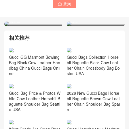
贊(
0
)
GuccI包包官網專櫃價格及

GuccI包包正品代購網站
圖片大全 ophidia 經典老花
mini托特包 Britain品牌正品
鏈條包
新款
相关推荐
Gucci Bags Collection Horse
Gucci GG Marmont Bowling
bit Baguette Black Cow Leat
Bag Black Cow Leather Han
her Chain Crossbody Bag Bo
dbag China Gucci Bags Onli
ston USA
ne
Gucci Bag Price & Photos W
2026 New Gucci Bags Horse
hite Cow Leather Horsebit B
bit Baguette Brown Cow Leat
aguette Shoulder Bag Seattl
her Chain Shoulder Bag Spai
e USA
n
What Grade Are Gucci Bags
Gucci Horsebit 1955 Medium