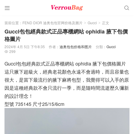


當前位置：
FEND DIOR 迪奥包包官网价格及圖片
Gucci
正文
>
>
GuccI包包經典款式正品專櫃網站 ophidia 腋下包價
格圖片
2024年 4月 5日 下午8:35
作者：
迪奥包包价格和图片
分類：
Gucci
299

GuccI包包經典款式正品專櫃網站 ophidia 腋下包價格圖片
這只腋下超級火，經典老花顏色永遠不會過時，而且容量也
很大，是當下最流行的腋下麻將包型，我覺得可以入手的原
因是這種經典款不會只流行一季，而是隨時間流逝歷久彌新
的設計理念！
型號 735145 尺寸25/15/6cm