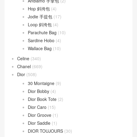
Andiamo 手拿包
(2)
Hop 斜挎包
(4)
Jodie 手提包
(17)
Loop 斜挎包
(4)
Parachute Bag
(10)
Sardine Hobo
(4)
Wallace Bag
(10)
Celine
(340)
Chanel
(669)
Dior
(508)
30 Montaigne
(9)
Dior Bobby
(4)
Dior Book Tote
(2)
Dior Caro
(15)
Dior Groove
(1)
Dior Saddle
(1)
DIOR TOUJOURS
(30)