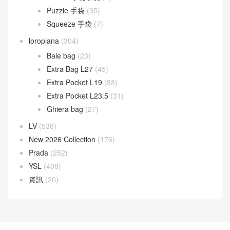
Puzzle 手袋
(35)
Squeeze 手袋
(7)
loropiana
(304)
Bale bag
(23)
Extra Bag L27
(45)
Extra Pocket L19
(88)
Extra Pocket L23.5
(31)
Ghiera bag
(27)
LV
(538)
New 2026 Collection
(176)
Prada
(252)
YSL
(408)
資訊
(20)