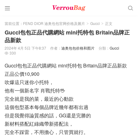


當前位置：
FEND DIOR 迪奥包包官网价格及圖片
Gucci
正文
>
>
GuccI包包正品代購網站 mini托特包 Britain品牌正
品新款
2024年 4月 5日 下午8:37
作者：
迪奥包包价格和图片
分類：
Gucci
330

GuccI包包正品代購網站 mini托特包 Britain品牌正品新款
正品公價10,900
吹爆這只迷你小托特，
他有一個新名字 肖戰托特🖖
完全就是我的菜，最近的心動款
這個包型基本每個品牌近幾年都有出過
但是我覺得論質感的話，GG還是完勝的
新材料搭配紅綠織帶新搭配法，
完全不踩雷，不用擔心，只管買就行。