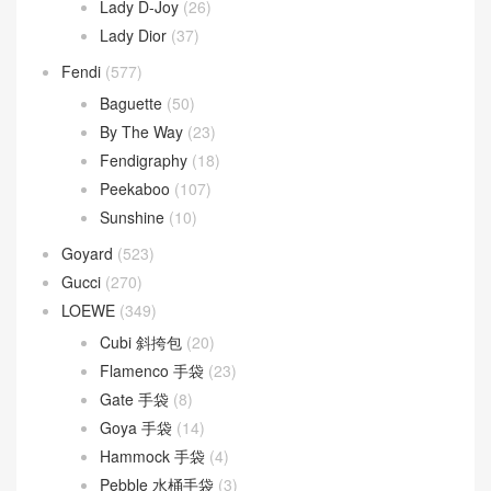
Lady D-Joy
(26)
Lady Dior
(37)
Fendi
(577)
Baguette
(50)
By The Way
(23)
Fendigraphy
(18)
Peekaboo
(107)
Sunshine
(10)
Goyard
(523)
Gucci
(270)
LOEWE
(349)
Cubi 斜挎包
(20)
Flamenco 手袋
(23)
Gate 手袋
(8)
Goya 手袋
(14)
Hammock 手袋
(4)
Pebble 水桶手袋
(3)