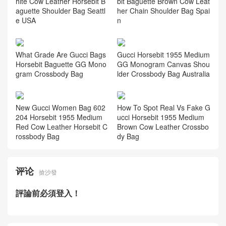
hite Cow Leather Horsebit B
bit Baguette Brown Cow Leat
aguette Shoulder Bag Seattl
her Chain Shoulder Bag Spai
e USA
n
What Grade Are Gucci Bags
Gucci Horsebit 1955 Medium
Horsebit Baguette GG Mono
GG Monogram Canvas Shou
gram Crossbody Bag
lder Crossbody Bag Australia
New Gucci Women Bag 602
How To Spot Real Vs Fake G
204 Horsebit 1955 Medium
ucci Horsebit 1955 Medium
Red Cow Leather Horsebit C
Brown Cow Leather Crossbo
rossbody Bag
dy Bag
评论
搶沙發
評論前必須登入！