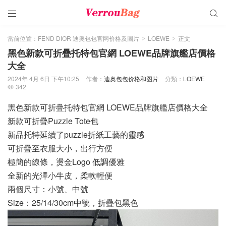


當前位置：
FEND DIOR 迪奥包包官网价格及圖片
LOEWE
正文
>
>
黑色新款可折疊托特包官網 LOEWE品牌旗艦店價格
大全
2024年 4月 6日 下午10:25
作者：
迪奥包包价格和图片
分類：
LOEWE
342

黑色新款可折疊托特包官網 LOEWE品牌旗艦店價格大全
新款可折疊Puzzle Tote包
新品托特延續了puzzle折紙工藝的靈感
可折疊至衣服大小，出行方便
極簡的線條，燙金Logo 低調優雅
全新的光澤小牛皮，柔軟輕便
兩個尺寸：小號、中號
Size：25/14/30cm中號，折疊包黑色