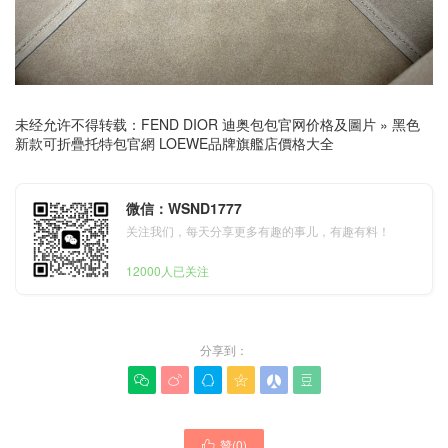
未经允许不得转载：
FEND DIOR 迪奥包包官网价格及圖片
»
黑色
新款可折疊托特包官網 LOEWE品牌旗艦店價格大全
微信：WSND1777
关注我们，每天分享更多有趣的事儿，有趣有料！
12000人已关注
分享到：






贊(
0
)
