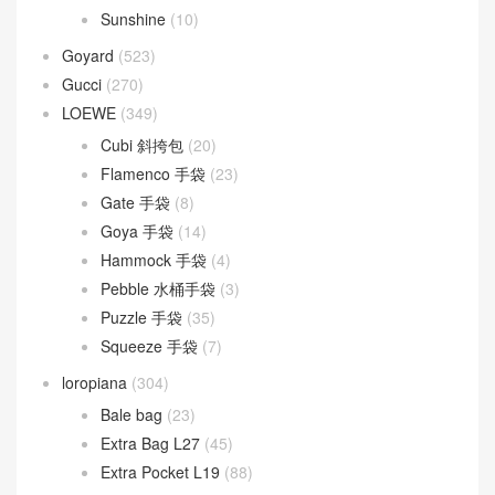
Sunshine
(10)
Goyard
(523)
Gucci
(270)
LOEWE
(349)
Cubi 斜挎包
(20)
Flamenco 手袋
(23)
Gate 手袋
(8)
Goya 手袋
(14)
Hammock 手袋
(4)
Pebble 水桶手袋
(3)
Puzzle 手袋
(35)
Squeeze 手袋
(7)
loropiana
(304)
Bale bag
(23)
Extra Bag L27
(45)
Extra Pocket L19
(88)