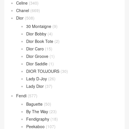
Celine
(340)
Chanel
(669)
Dior
(508)
30 Montaigne
(9)
Dior Bobby
(4)
Dior Book Tote
(2)
Dior Caro
(15)
Dior Groove
(1)
Dior Saddle
(1)
DIOR TOUJOURS
(30)
Lady D-Joy
(26)
Lady Dior
(37)
Fendi
(577)
Baguette
(50)
By The Way
(23)
Fendigraphy
(18)
Peekaboo
(107)