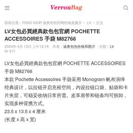


當前位置：
FEND DIOR 迪奥包包官网价格及圖片
LV
正文
>
>
LV女包必買經典款包包官網 POCHETTE
ACCESSOIRES 手袋 M82766
2024年 4月 13日 上午12:16
作者：
迪奥包包价格和图片
分類：
LV
371

LV女包必買經典款包包官網 POCHETTE ACCESSOIRES
手袋 M82766
本款 Pochette Accessoires 手袋采用 Monogram 帆布演绎
经典设计，以拉链开启充裕空间，内设拉链口袋、贴袋和卡
片夹层，可稳妥收纳日常所需。皮革肩带和链条均可拆卸，
实现多种背携方式。
23.5 x 13.5 x 4 厘米
(长度 x 高 x 宽)