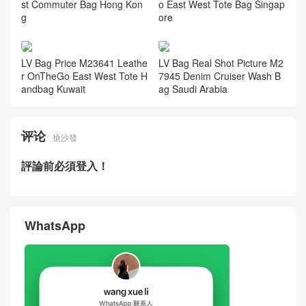
st Commuter Bag Hong Kon
o East West Tote Bag Singap
g
ore
LV Bag Price M23641 Leathe
LV Bag Real Shot Picture M2
r OnTheGo East West Tote H
7945 Denim Cruiser Wash B
andbag Kuwait
ag Saudi Arabia
评论
搶沙發
評論前必須登入！
WhatsApp