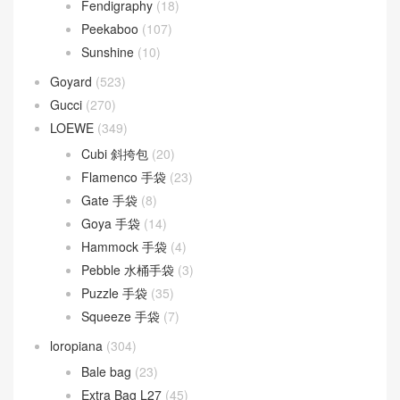
Fendigraphy
(18)
Peekaboo
(107)
Sunshine
(10)
Goyard
(523)
Gucci
(270)
LOEWE
(349)
Cubi 斜挎包
(20)
Flamenco 手袋
(23)
Gate 手袋
(8)
Goya 手袋
(14)
Hammock 手袋
(4)
Pebble 水桶手袋
(3)
Puzzle 手袋
(35)
Squeeze 手袋
(7)
loropiana
(304)
Bale bag
(23)
Extra Bag L27
(45)