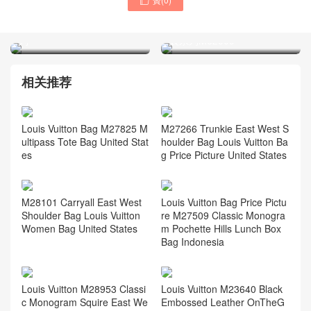

LV包包品牌原廠地是哪 官網
Hong Kong專櫃LV品牌官網
WALLET ON CHAIN LILY 手
款式價格圖片大全 手袋包系
袋系列M82509
列
相关推荐
Louis Vuitton Bag M27825 M
M27266 Trunkie East West S
ultipass Tote Bag United Stat
houlder Bag Louis Vuitton Ba
es
g Price Picture United States
M28101 Carryall East West
Louis Vuitton Bag Price Pictu
Shoulder Bag Louis Vuitton
re M27509 Classic Monogra
Women Bag United States
m Pochette Hills Lunch Box
Bag Indonesia
Louis Vuitton M28953 Classi
Louis Vuitton M23640 Black
c Monogram Squire East We
Embossed Leather OnTheG