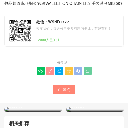
包品牌原廠地是哪 官網WALLET ON CHAIN LILY 手袋系列M82509
微信：WSND1777
关注我们，每天分享更多有趣的事儿，有趣有料！
12000人已关注
分享到：






LV女包必買經典款包包官網
贊(
0
)

POCHETTE
LV是什麽品牌的 LV正品包包
ACCESSOIRES 手袋
官網 ARCHY 中號郵差包
M82766
M46328
相关推荐