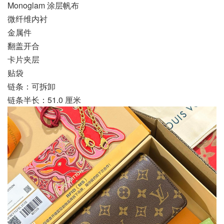
Monoglam 涂层帆布
微纤维内衬
金属件
翻盖开合
卡片夹层
贴袋
链条：可拆卸
链条半长：51.0 厘米