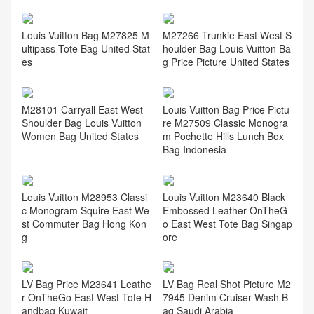
Louis Vuitton Bag M27825 M
M27266 Trunkie East West S
ultipass Tote Bag United Stat
houlder Bag Louis Vuitton Ba
es
g Price Picture United States
M28101 Carryall East West
Louis Vuitton Bag Price Pictu
Shoulder Bag Louis Vuitton
re M27509 Classic Monogra
Women Bag United States
m Pochette Hills Lunch Box
Bag Indonesia
Louis Vuitton M28953 Classi
Louis Vuitton M23640 Black
c Monogram Squire East We
Embossed Leather OnTheG
st Commuter Bag Hong Kon
o East West Tote Bag Singap
g
ore
LV Bag Price M23641 Leathe
LV Bag Real Shot Picture M2
r OnTheGo East West Tote H
7945 Denim Cruiser Wash B
andbag Kuwait
ag Saudi Arabia