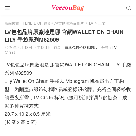


當前位置：
FEND DIOR 迪奥包包官网价格及圖片
LV
正文
>
>
LV包包品牌原廠地是哪 官網WALLET ON CHAIN
LILY 手袋系列M82509
2024年 4月 13日 上午12:19
作者：
迪奥包包价格和图片
分類：
LV
336

LV包包品牌原廠地是哪 官網WALLET ON CHAIN LILY 手袋
系列M82509
Lily Wallet On Chain 手袋以 Monogram 帆布裁出方正构
型，为翻盖点缀饰钉和路易威登标识铭牌。充裕空间轻松收
纳昼夜所需，LV Circle 标识点缀可拆卸并调节的链条，成
就多种背携方式。
20.7 x 10.2 x 3.5 厘米
(长度 x 高 x 宽)