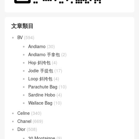
文章類目
BV
(594)
Andiamo
(30)
Andiamo 手拿包
(2)
Hop 斜挎包
(4)
Jodie 手提包
(17)
Loop 斜挎包
(4)
Parachute Bag
(10)
Sardine Hobo
(4)
Wallace Bag
(10)
Celine
(340)
Chanel
(669)
Dior
(508)
30 Montaigne
(9)