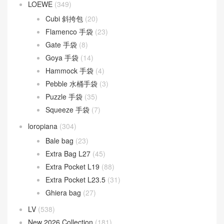
LOEWE
(349)
Cubi 斜挎包
(20)
Flamenco 手袋
(23)
Gate 手袋
(8)
Goya 手袋
(14)
Hammock 手袋
(4)
Pebble 水桶手袋
(3)
Puzzle 手袋
(35)
Squeeze 手袋
(7)
loropiana
(304)
Bale bag
(23)
Extra Bag L27
(45)
Extra Pocket L19
(88)
Extra Pocket L23.5
(31)
Ghiera bag
(27)
LV
(538)
New 2026 Collection
(181)