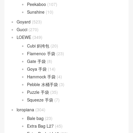
Dior Bobby
(4)
Dior Book Tote
(2)
Dior Caro
(15)
Dior Groove
(1)
Dior Saddle
(1)
DIOR TOUJOURS
(30)
Lady D-Joy
(26)
Lady Dior
(37)
Fendi
(582)
Baguette
(51)
By The Way
(23)
Fendigraphy
(18)
Peekaboo
(107)
Sunshine
(10)
Goyard
(523)
Gucci
(270)