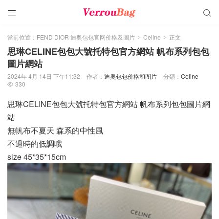


當前位置：
FEND DIOR 迪奥包包官网价格及圖片
Celine
正文
>
>
思琳CELINE包包大號托特包官方網站 帆布系列包包
圖片網站
2024年 4月 14日 下午11:32
作者：
迪奥包包价格和图片
分類：
Celine
330

思琳CELINE包包大號托特包官方網站 帆布系列包包圖片網
站
無帆布不夏天 森系的中性風
不過時的低調哦
size 45*35*15cm