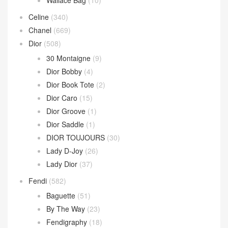
文章類目
BV
(594)
Andiamo
(30)
Andiamo 手拿包
(2)
Hop 斜挎包
(4)
Jodie 手提包
(17)
Loop 斜挎包
(4)
Parachute Bag
(10)
Sardine Hobo
(4)
Wallace Bag
(10)
Celine
(340)
Chanel
(669)
Dior
(508)
30 Montaigne
(9)