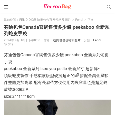


當前位置：
FEND DIOR 迪奥包包官网价格及圖片
Fendi
正文
>
>
芬迪包包Canada官網售價多少錢 peekaboo 全新系
列蛇皮手袋
2024年 4月 16日 下午8:50
作者：
迪奥包包价格和图片
分類：
Fendi
349

芬迪包包Canada官網售價多少錢 peekaboo 全新系列蛇皮
手袋
peekaboo 全新系列I see you petite 最新尺寸 超新鮮~
頂級蛇皮製作 手感柔軟版型硬挺超正的🌈 搭配全鋼金屬扣
件整體更加高級 配有長肩帶方便使用內裏容量也是超足夠
款號:80062 A
size:21*11*16cm