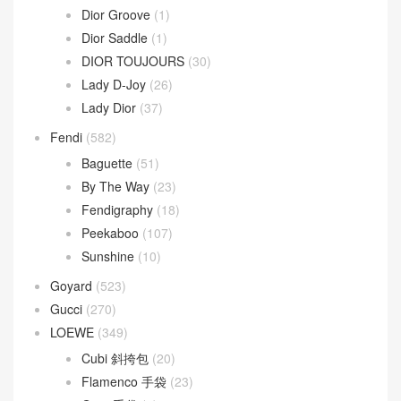
Dior Groove
(1)
Dior Saddle
(1)
DIOR TOUJOURS
(30)
Lady D-Joy
(26)
Lady Dior
(37)
Fendi
(582)
Baguette
(51)
By The Way
(23)
Fendigraphy
(18)
Peekaboo
(107)
Sunshine
(10)
Goyard
(523)
Gucci
(270)
LOEWE
(349)
Cubi 斜挎包
(20)
Flamenco 手袋
(23)