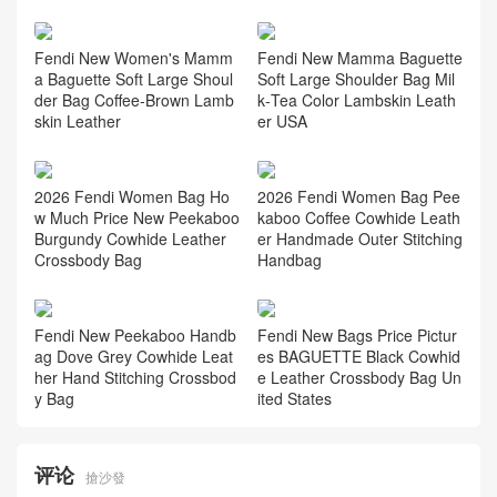
Fendi New Women's Mamm
Fendi New Mamma Baguette
a Baguette Soft Large Shoul
Soft Large Shoulder Bag Mil
der Bag Coffee‑Brown Lamb
k‑Tea Color Lambskin Leath
skin Leather
er USA
2026 Fendi Women Bag Ho
2026 Fendi Women Bag Pee
w Much Price New Peekaboo
kaboo Coffee Cowhide Leath
Burgundy Cowhide Leather
er Handmade Outer Stitching
Crossbody Bag
Handbag
Fendi New Peekaboo Handb
Fendi New Bags Price Pictur
ag Dove Grey Cowhide Leat
es BAGUETTE Black Cowhid
her Hand Stitching Crossbod
e Leather Crossbody Bag Un
y Bag
ited States
评论
搶沙發