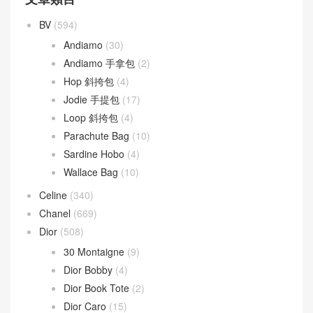
BV
(594)
Andiamo
(30)
Andiamo 手拿包
(2)
Hop 斜挎包
(4)
Jodie 手提包
(17)
Loop 斜挎包
(4)
Parachute Bag
(10)
Sardine Hobo
(4)
Wallace Bag
(10)
Celine
(340)
Chanel
(669)
Dior
(508)
30 Montaigne
(9)
Dior Bobby
(4)
Dior Book Tote
(2)
Dior Caro
(15)