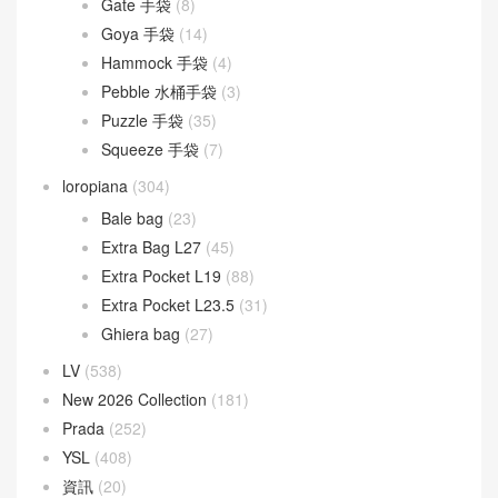
Gate 手袋
(8)
Goya 手袋
(14)
Hammock 手袋
(4)
Pebble 水桶手袋
(3)
Puzzle 手袋
(35)
Squeeze 手袋
(7)
loropiana
(304)
Bale bag
(23)
Extra Bag L27
(45)
Extra Pocket L19
(88)
Extra Pocket L23.5
(31)
Ghiera bag
(27)
LV
(538)
New 2026 Collection
(181)
Prada
(252)
YSL
(408)
資訊
(20)