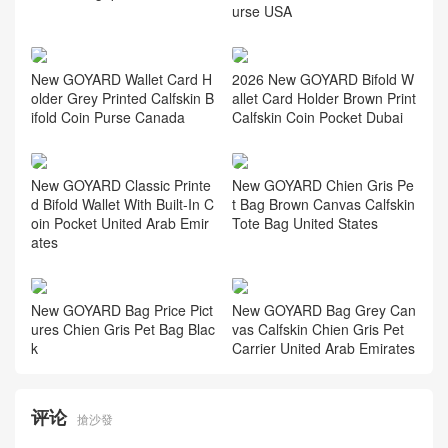
urse USA
New GOYARD Wallet Card H
2026 New GOYARD Bifold W
older Grey Printed Calfskin B
allet Card Holder Brown Print
ifold Coin Purse Canada
Calfskin Coin Pocket Dubai
New GOYARD Classic Printe
New GOYARD Chien Gris Pe
d Bifold Wallet With Built-In C
t Bag Brown Canvas Calfskin
oin Pocket United Arab Emir
Tote Bag United States
ates
New GOYARD Bag Price Pict
New GOYARD Bag Grey Can
ures Chien Gris Pet Bag Blac
vas Calfskin Chien Gris Pet
k
Carrier United Arab Emirates
评论
搶沙發