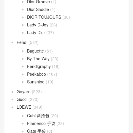
Dior Groove
(1)
Dior Saddle
(1)
DIOR TOUJOURS
(30)
Lady D-Joy
(26)
Lady Dior
(37)
Fendi
(582)
Baguette
(51)
By The Way
(23)
Fendigraphy
(18)
Peekaboo
(107)
Sunshine
(10)
Goyard
(523)
Gucci
(270)
LOEWE
(349)
Cubi 斜挎包
(20)
Flamenco 手袋
(23)
Gate 手袋
(8)