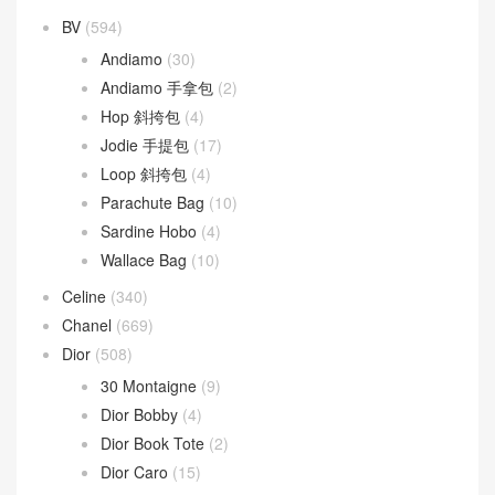
BV
(594)
Andiamo
(30)
Andiamo 手拿包
(2)
Hop 斜挎包
(4)
Jodie 手提包
(17)
Loop 斜挎包
(4)
Parachute Bag
(10)
Sardine Hobo
(4)
Wallace Bag
(10)
Celine
(340)
Chanel
(669)
Dior
(508)
30 Montaigne
(9)
Dior Bobby
(4)
Dior Book Tote
(2)
Dior Caro
(15)