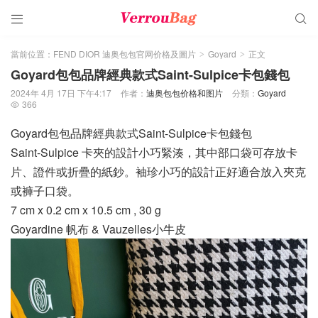


當前位置：
FEND DIOR 迪奥包包官网价格及圖片
Goyard
正文
>
>
Goyard包包品牌經典款式Saint-Sulpice卡包錢包
2024年 4月 17日 下午4:17
作者：
迪奥包包价格和图片
分類：
Goyard
366

Goyard包包品牌經典款式Saint-Sulpice卡包錢包
Saint-Sulpice 卡夾的設計小巧緊湊，其中部口袋可存放卡
片、證件或折疊的紙鈔。袖珍小巧的設計正好適合放入夾克
或褲子口袋。
7 cm x 0.2 cm x 10.5 cm , 30 g
Goyardine 帆布 & Vauzelles小牛皮