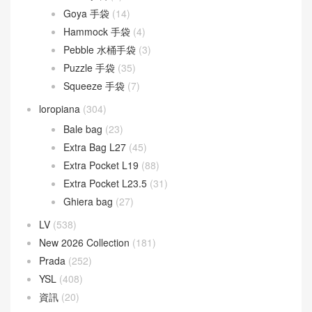
Goya 手袋
(14)
Hammock 手袋
(4)
Pebble 水桶手袋
(3)
Puzzle 手袋
(35)
Squeeze 手袋
(7)
loropiana
(304)
Bale bag
(23)
Extra Bag L27
(45)
Extra Pocket L19
(88)
Extra Pocket L23.5
(31)
Ghiera bag
(27)
LV
(538)
New 2026 Collection
(181)
Prada
(252)
YSL
(408)
資訊
(20)