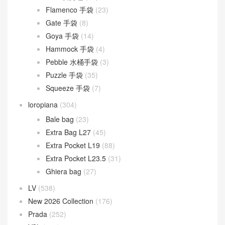
Flamenco 手袋
(23)
Gate 手袋
(8)
Goya 手袋
(14)
Hammock 手袋
(4)
Pebble 水桶手袋
(3)
Puzzle 手袋
(35)
Squeeze 手袋
(7)
loropiana
(304)
Bale bag
(23)
Extra Bag L27
(45)
Extra Pocket L19
(88)
Extra Pocket L23.5
(31)
Ghiera bag
(27)
LV
(538)
New 2026 Collection
(176)
Prada
(252)