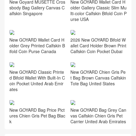
New Goyard MUSETTE Cros
New GOYARD Wallet Card H
sbody Bag Gallery Canvas C
older Gallery Classic Slim Mu
alfskin Singapore
lti-color Calfskin Bifold Coin P
urse USA
New GOYARD Wallet Card H
2026 New GOYARD Bifold W
older Grey Printed Calfskin B
allet Card Holder Brown Print
ifold Coin Purse Canada
Calfskin Coin Pocket Dubai
New GOYARD Classic Printe
New GOYARD Chien Gris Pe
d Bifold Wallet With Built-In C
t Bag Brown Canvas Calfskin
oin Pocket United Arab Emir
Tote Bag United States
ates
New GOYARD Bag Price Pict
New GOYARD Bag Grey Can
ures Chien Gris Pet Bag Blac
vas Calfskin Chien Gris Pet
k
Carrier United Arab Emirates