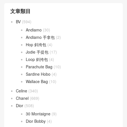
文章類目
BV
(594)
Andiamo
(30)
Andiamo 手拿包
(2)
Hop 斜挎包
(4)
Jodie 手提包
(17)
Loop 斜挎包
(4)
Parachute Bag
(10)
Sardine Hobo
(4)
Wallace Bag
(10)
Celine
(340)
Chanel
(669)
Dior
(508)
30 Montaigne
(9)
Dior Bobby
(4)