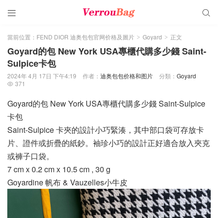


當前位置：
FEND DIOR 迪奥包包官网价格及圖片
Goyard
正文
>
>
Goyard的包 New York USA專櫃代購多少錢 Saint-
Sulpice卡包
2024年 4月 17日 下午4:19
作者：
迪奥包包价格和图片
分類：
Goyard
371

Goyard的包 New York USA專櫃代購多少錢 Saint-Sulpice
卡包
Saint-Sulpice 卡夾的設計小巧緊湊，其中部口袋可存放卡
片、證件或折疊的紙鈔。袖珍小巧的設計正好適合放入夾克
或褲子口袋。
7 cm x 0.2 cm x 10.5 cm , 30 g
Goyardine 帆布 & Vauzelles小牛皮