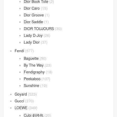
Dior Book Tote
(2)
Dior Caro
(15)
Dior Groove
(1)
Dior Saddle
(1)
DIOR TOUJOURS
(30)
Lady D-Joy
(26)
Lady Dior
(37)
Fendi
(577)
Baguette
(50)
By The Way
(23)
Fendigraphy
(18)
Peekaboo
(107)
Sunshine
(10)
Goyard
(523)
Gucci
(270)
LOEWE
(349)
Cubi 斜挎包
(20)