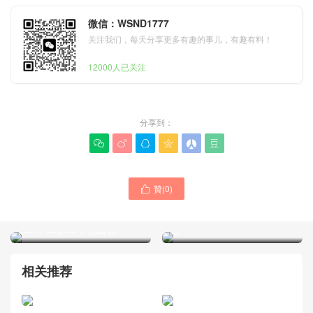
微信：WSND1777
关注我们，每天分享更多有趣的事儿，有趣有料！
12000人已关注
分享到：






贊(
0
)

Goyard是那個國家的品牌
Goyard包包品牌經典款式
Bowling45旅行袋 棕色拼黑
Saint-Sulpice卡包錢包
色
相关推荐