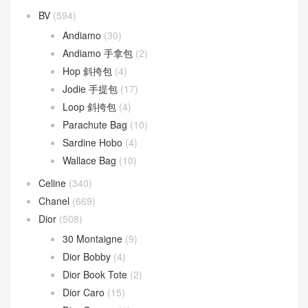
文章類目
BV
(594)
Andiamo
(30)
Andiamo 手拿包
(2)
Hop 斜挎包
(4)
Jodie 手提包
(17)
Loop 斜挎包
(4)
Parachute Bag
(10)
Sardine Hobo
(4)
Wallace Bag
(10)
Celine
(340)