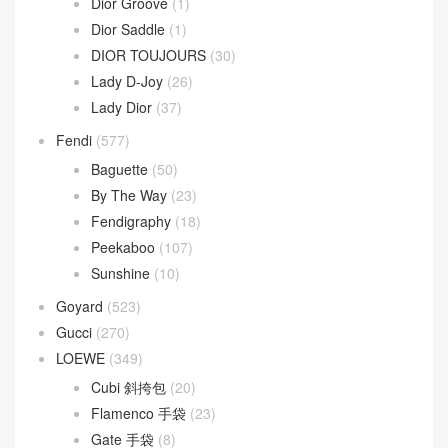
Chanel
(669)
Dior
(508)
30 Montaigne
(9)
Dior Bobby
(4)
Dior Book Tote
(2)
Dior Caro
(15)
Dior Groove
(1)
Dior Saddle
(1)
DIOR TOUJOURS
(30)
Lady D-Joy
(26)
Lady Dior
(37)
Fendi
(577)
Baguette
(50)
By The Way
(23)
Fendigraphy
(18)
Peekaboo
(107)
Sunshine
(10)