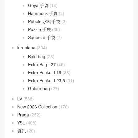
Goyard
(523)
Gucci
(270)
LOEWE
(349)
Cubi 斜挎包
(20)
Flamenco 手袋
(23)
Gate 手袋
(8)
Goya 手袋
(14)
Hammock 手袋
(4)
Pebble 水桶手袋
(3)
Puzzle 手袋
(35)
Squeeze 手袋
(7)
loropiana
(304)
Bale bag
(23)
Extra Bag L27
(45)
Extra Pocket L19
(88)
Extra Pocket L23.5
(31)