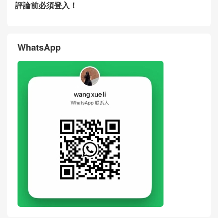
New GOYARD Bag Price Pict
New GOYARD Bag Grey Can
ures Chien Gris Pet Bag Blac
vas Calfskin Chien Gris Pet
k
Carrier United Arab Emirates
评论
搶沙發
評論前必須登入！
WhatsApp