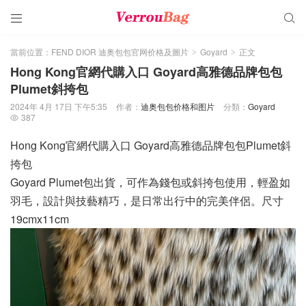


當前位置：
FEND DIOR 迪奥包包官网价格及圖片
Goyard
正文
>
>
Hong Kong官網代購入口 Goyard高雅德品牌包包
Plumet斜挎包
2024年 4月 17日 下午5:35
作者：
迪奥包包价格和图片
分類：
Goyard
387

Hong Kong官網代購入口 Goyard高雅德品牌包包Plumet斜
挎包
Goyard Plumet包出貨，可作為錢包或斜挎包使用，輕盈如
羽毛，設計與技藝精巧，是日常出行中的完美伴侶。尺寸
19cmx11cm