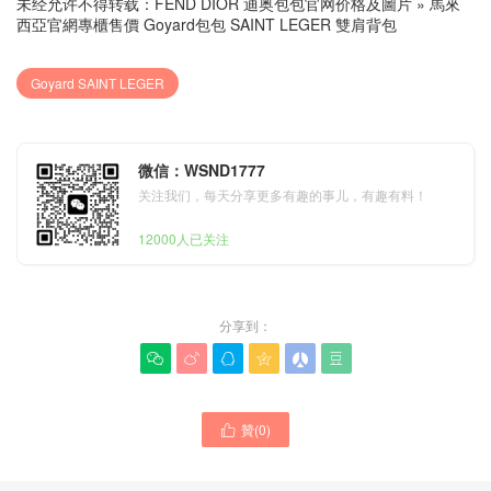
未经允许不得转载：
FEND DIOR 迪奥包包官网价格及圖片
»
馬來
西亞官網專櫃售價 Goyard包包 SAINT LEGER 雙肩背包
Goyard SAINT LEGER
微信：WSND1777
关注我们，每天分享更多有趣的事儿，有趣有料！
12000人已关注
分享到：






贊(
0
)

Hong Kong官網代購入口
Goyard高雅德新加坡官方網
Goyard高雅德品牌包包
站 SAINT LEGER系列 雙肩