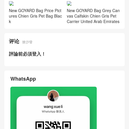
New GOYARD Bag Price Pict
New GOYARD Bag Grey Can
ures Chien Gris Pet Bag Blac
vas Calfskin Chien Gris Pet
k
Carrier United Arab Emirates
评论
搶沙發
評論前必須登入！
WhatsApp