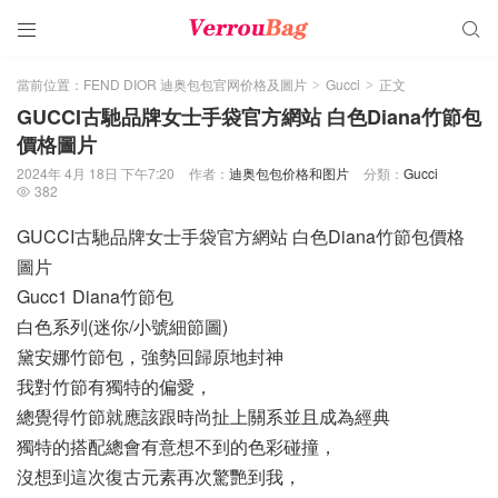


當前位置：
FEND DIOR 迪奥包包官网价格及圖片
Gucci
正文
>
>
GUCCI古馳品牌女士手袋官方網站 白色Diana竹節包
價格圖片
2024年 4月 18日 下午7:20
作者：
迪奥包包价格和图片
分類：
Gucci
382

GUCCI古馳品牌女士手袋官方網站 白色Diana竹節包價格
圖片
Gucc1 Diana竹節包
白色系列(迷你/小號細節圖)
黛安娜竹節包，強勢回歸原地封神
我對竹節有獨特的偏愛，
總覺得竹節就應該跟時尚扯上關系並且成為經典
獨特的搭配總會有意想不到的色彩碰撞，
沒想到這次復古元素再次驚艷到我，