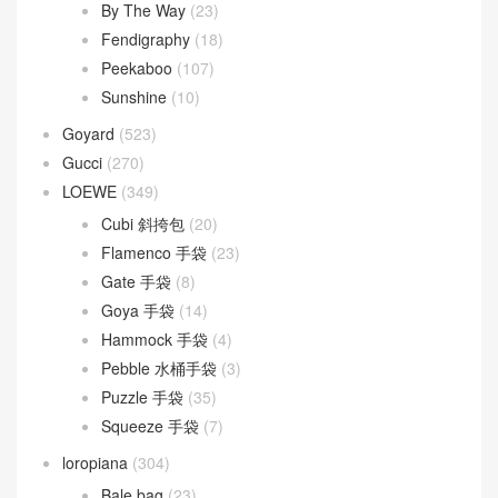
By The Way
(23)
Fendigraphy
(18)
Peekaboo
(107)
Sunshine
(10)
Goyard
(523)
Gucci
(270)
LOEWE
(349)
Cubi 斜挎包
(20)
Flamenco 手袋
(23)
Gate 手袋
(8)
Goya 手袋
(14)
Hammock 手袋
(4)
Pebble 水桶手袋
(3)
Puzzle 手袋
(35)
Squeeze 手袋
(7)
loropiana
(304)
Bale bag
(23)