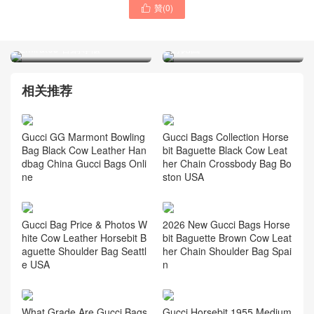
贊(
0
)

GUCCI古馳女士包 Diana竹
GUCCI古馳奢侈品品牌網站
節包 棕色手袋 United Arab
黑色小號迷你Diana竹節包
Emirates 官網專櫃
對比圖
相关推荐
Gucci GG Marmont Bowling
Gucci Bags Collection Horse
Bag Black Cow Leather Han
bit Baguette Black Cow Leat
dbag China Gucci Bags Onli
her Chain Crossbody Bag Bo
ne
ston USA
Gucci Bag Price & Photos W
2026 New Gucci Bags Horse
hite Cow Leather Horsebit B
bit Baguette Brown Cow Leat
aguette Shoulder Bag Seattl
her Chain Shoulder Bag Spai
e USA
n
What Grade Are Gucci Bags
Gucci Horsebit 1955 Medium