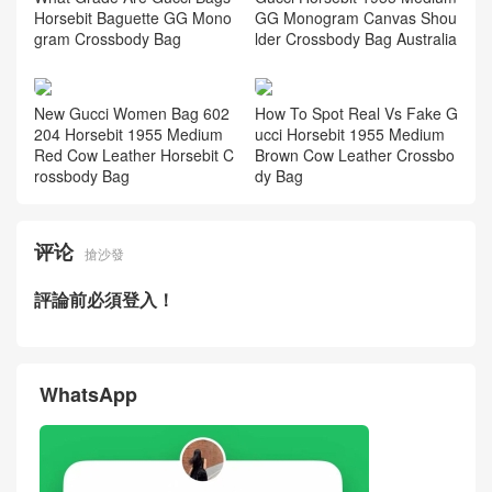
Horsebit Baguette GG Mono
GG Monogram Canvas Shou
gram Crossbody Bag
lder Crossbody Bag Australia
New Gucci Women Bag 602
How To Spot Real Vs Fake G
204 Horsebit 1955 Medium
ucci Horsebit 1955 Medium
Red Cow Leather Horsebit C
Brown Cow Leather Crossbo
rossbody Bag
dy Bag
评论
搶沙發
評論前必須登入！
WhatsApp