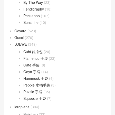
By The Way
(23)
Fendigraphy
(18)
Peekaboo
(107)
Sunshine
(10)
Goyard
(523)
Gucci
(270)
LOEWE
(349)
Cubi 斜挎包
(20)
Flamenco 手袋
(23)
Gate 手袋
(8)
Goya 手袋
(14)
Hammock 手袋
(4)
Pebble 水桶手袋
(3)
Puzzle 手袋
(35)
Squeeze 手袋
(7)
loropiana
(304)
Bale bag
(23)