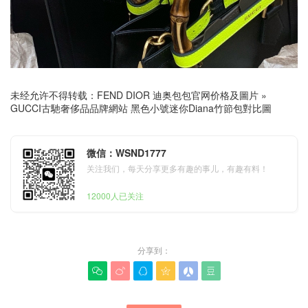
未经允许不得转载：
FEND DIOR 迪奥包包官网价格及圖片
»
GUCCI古馳奢侈品品牌網站 黑色小號迷你Diana竹節包對比圖
微信：WSND1777
关注我们，每天分享更多有趣的事儿，有趣有料！
12000人已关注
分享到：





