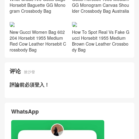
Horsebit Baguette GG Mono
GG Monogram Canvas Shou
gram Crossbody Bag
lder Crossbody Bag Australia
New Gucci Women Bag 602
How To Spot Real Vs Fake G
204 Horsebit 1955 Medium
ucci Horsebit 1955 Medium
Red Cow Leather Horsebit C
Brown Cow Leather Crossbo
rossbody Bag
dy Bag
评论
搶沙發
評論前必須登入！
WhatsApp