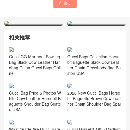
贊(
0
)

GUCCI古馳品牌女士手袋官
GUCCI古馳女士包包 粉色
方網站 白色Diana竹節包價
Diana系列竹節包 小號迷你
格圖片
GUCCI手袋
相关推荐
Gucci GG Marmont Bowling
Gucci Bags Collection Horse
Bag Black Cow Leather Han
bit Baguette Black Cow Leat
dbag China Gucci Bags Onli
her Chain Crossbody Bag Bo
ne
ston USA
Gucci Bag Price & Photos W
2026 New Gucci Bags Horse
hite Cow Leather Horsebit B
bit Baguette Brown Cow Leat
aguette Shoulder Bag Seattl
her Chain Shoulder Bag Spai
e USA
n
What Grade Are Gucci Bags
Gucci Horsebit 1955 Medium