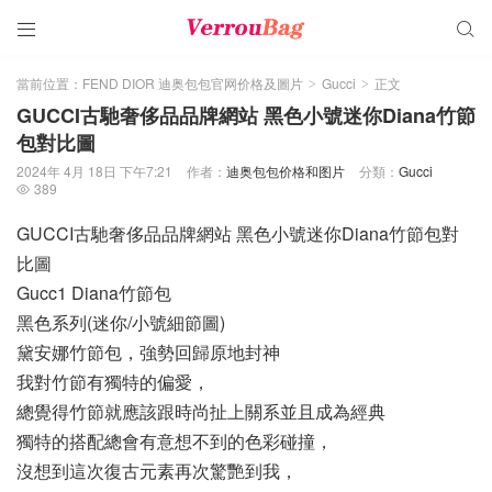


當前位置：
FEND DIOR 迪奥包包官网价格及圖片
Gucci
正文
>
>
GUCCI古馳奢侈品品牌網站 黑色小號迷你Diana竹節
包對比圖
2024年 4月 18日 下午7:21
作者：
迪奥包包价格和图片
分類：
Gucci
389

GUCCI古馳奢侈品品牌網站 黑色小號迷你Diana竹節包對
比圖
Gucc1 Diana竹節包
黑色系列(迷你/小號細節圖)
黛安娜竹節包，強勢回歸原地封神
我對竹節有獨特的偏愛，
總覺得竹節就應該跟時尚扯上關系並且成為經典
獨特的搭配總會有意想不到的色彩碰撞，
沒想到這次復古元素再次驚艷到我，