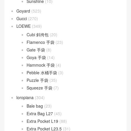
Sunshine
(10)
Goyard
(523)
Gucci
(270)
LOEWE
(349)
Cubi 斜挎包
(20)
Flamenco 手袋
(23)
Gate 手袋
(8)
Goya 手袋
(14)
Hammock 手袋
(4)
Pebble 水桶手袋
(3)
Puzzle 手袋
(35)
Squeeze 手袋
(7)
loropiana
(304)
Bale bag
(23)
Extra Bag L27
(45)
Extra Pocket L19
(88)
Extra Pocket L23.5
(31)