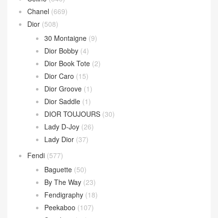
Chanel
(669)
Dior
(508)
30 Montaigne
(9)
Dior Bobby
(4)
Dior Book Tote
(2)
Dior Caro
(15)
Dior Groove
(1)
Dior Saddle
(1)
DIOR TOUJOURS
(30)
Lady D-Joy
(26)
Lady Dior
(37)
Fendi
(577)
Baguette
(50)
By The Way
(23)
Fendigraphy
(18)
Peekaboo
(107)