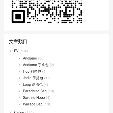
文章類目
BV
(594)
Andiamo
(30)
Andiamo 手拿包
(2)
Hop 斜挎包
(4)
Jodie 手提包
(17)
Loop 斜挎包
(4)
Parachute Bag
(10)
Sardine Hobo
(4)
Wallace Bag
(10)
Celine
(340)