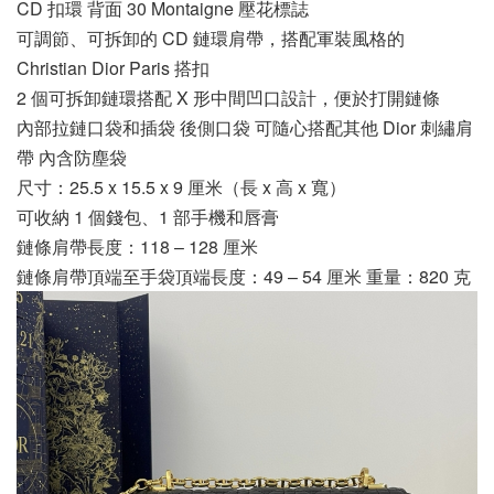
CD 扣環 背面 30 Montaigne 壓花標誌
可調節、可拆卸的 CD 鏈環肩帶，搭配軍裝風格的
Christian Dior Paris 搭扣
2 個可拆卸鏈環搭配 X 形中間凹口設計，便於打開鏈條
內部拉鏈口袋和插袋 後側口袋 可隨心搭配其他 Dior 刺繡肩
帶 內含防塵袋
尺寸：25.5 x 15.5 x 9 厘米（長 x 高 x 寬）
可收納 1 個錢包、1 部手機和唇膏
鏈條肩帶長度：118 – 128 厘米
鏈條肩帶頂端至手袋頂端長度：49 – 54 厘米 重量：820 克