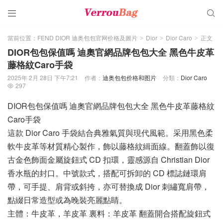


當前位置：
FEND DIOR 迪奥包包官网价格及圖片
Dior
Dior Caro
正文
>
>
>
DIOR包包保值嗎 迪奧官網品牌包包大全 黑色牛皮革
藤格紋Caro手袋
2025年 2月 28日 下午7:21
作者：
迪奥包包价格和图片
分類：
Dior Caro
297

DIOR包包保值嗎 迪奧官網品牌包包大全 黑色牛皮革藤格紋
Caro手袋
這款 Dior Caro 手袋結合典雅氣質與現代風範。采用黑色柔
軟牛皮革等材質精心製作，飾以藤格紋緝面線。翻蓋飾以復
古金色飾面金屬旋鈕式 CD 扣環，靈感源自 Christian Dior
香水瓶的封口。中號款式，搭配可拆卸的 CD 標誌鏈環肩
帶，可手提、肩背或斜挎，亦可替換成 Dior 刺繡寬肩帶，
點綴日常造型或為晚裝亮麗點睛。
主體：牛皮革，羊皮革 裏料：羊皮革 翻蓋開合搭配旋鈕式