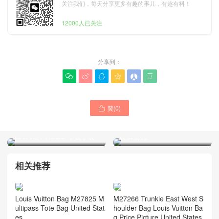
关注我们，每天分享更多有趣的事儿，有趣有料！
12000人已关注
分享到：






贊(
0
)

YSL聖羅蘭包包2025新款專
LOUIS VUITTON路易威登
賣店 LE 5 À 7 BEA鹿皮革手
USA官網價格圖片 M25353
袋購物包
LOW KEY HOBO 小號手袋
相关推荐
M27266 Trunkie East West S
Louis Vuitton Bag M27825 M
houlder Bag Louis Vuitton Ba
ultipass Tote Bag United Stat
g Price Picture United States
es