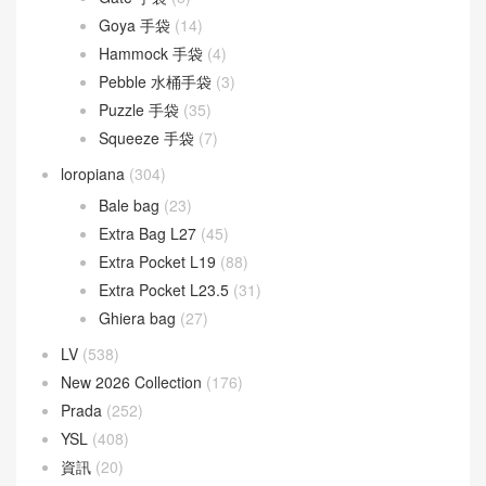
Goya 手袋
(14)
Hammock 手袋
(4)
Pebble 水桶手袋
(3)
Puzzle 手袋
(35)
Squeeze 手袋
(7)
loropiana
(304)
Bale bag
(23)
Extra Bag L27
(45)
Extra Pocket L19
(88)
Extra Pocket L23.5
(31)
Ghiera bag
(27)
LV
(538)
New 2026 Collection
(176)
Prada
(252)
YSL
(408)
資訊
(20)