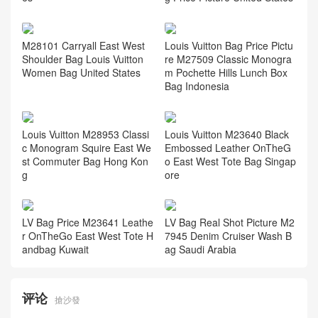
M28101 Carryall East West
Louis Vuitton Bag Price Pictu
Shoulder Bag Louis Vuitton
re M27509 Classic Monogra
Women Bag United States
m Pochette Hills Lunch Box
Bag Indonesia
Louis Vuitton M28953 Classi
Louis Vuitton M23640 Black
c Monogram Squire East We
Embossed Leather OnTheG
st Commuter Bag Hong Kon
o East West Tote Bag Singap
g
ore
LV Bag Price M23641 Leathe
LV Bag Real Shot Picture M2
r OnTheGo East West Tote H
7945 Denim Cruiser Wash B
andbag Kuwait
ag Saudi Arabia
评论
搶沙發