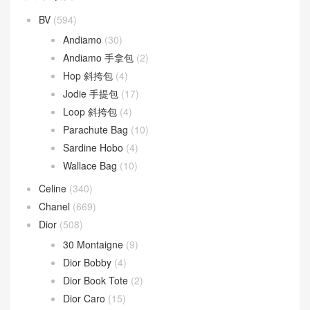
BV
(594)
Andiamo
(30)
Andiamo 手拿包
(2)
Hop 斜挎包
(4)
Jodie 手提包
(17)
Loop 斜挎包
(4)
Parachute Bag
(10)
Sardine Hobo
(4)
Wallace Bag
(10)
Celine
(340)
Chanel
(669)
Dior
(508)
30 Montaigne
(9)
Dior Bobby
(4)
Dior Book Tote
(2)
Dior Caro
(15)