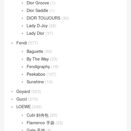
Dior Groove
(1)
Dior Saddle
(1)
DIOR TOUJOURS
(30)
Lady D-Joy
(26)
Lady Dior
(37)
Fendi
(577)
Baguette
(50)
By The Way
(23)
Fendigraphy
(18)
Peekaboo
(107)
Sunshine
(10)
Goyard
(523)
Gucci
(270)
LOEWE
(349)
Cubi 斜挎包
(20)
Flamenco 手袋
(23)
Gate 手袋
(8)