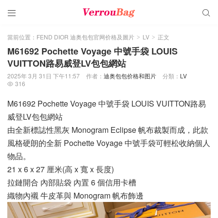


當前位置：
FEND DIOR 迪奥包包官网价格及圖片
LV
正文
>
>
M61692 Pochette Voyage 中號手袋 LOUIS
VUITTON路易威登LV包包網站
2025年 3月 31日 下午11:57
作者：
迪奥包包价格和图片
分類：
LV
316

M61692 Pochette Voyage 中號手袋 LOUIS VUITTON路易
威登LV包包網站
由全新標誌性黑灰 Monogram Eclipse 帆布裁製而成，此款
風格硬朗的全新 Pochette Voyage 中號手袋可輕松收納個人
物品。
21 x 6 x 27 厘米(高 x 寬 x 長度)
拉鏈開合 內部貼袋 內置 6 個信用卡槽
織物內襯 牛皮革與 Monogram 帆布飾邊