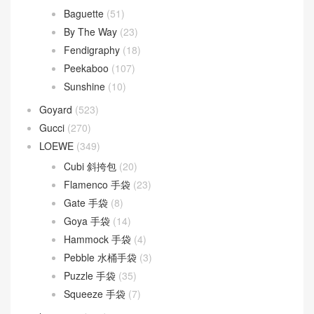
Baguette
(51)
By The Way
(23)
Fendigraphy
(18)
Peekaboo
(107)
Sunshine
(10)
Goyard
(523)
Gucci
(270)
LOEWE
(349)
Cubi 斜挎包
(20)
Flamenco 手袋
(23)
Gate 手袋
(8)
Goya 手袋
(14)
Hammock 手袋
(4)
Pebble 水桶手袋
(3)
Puzzle 手袋
(35)
Squeeze 手袋
(7)