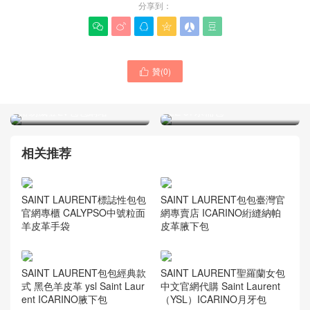
分享到：






贊(
0
)

M61692 Pochette Voyage
SAINT LAURENT聖羅蘭新
中號手袋 LOUIS VUITTON
款女士手袋網站 牛皮革迷你
路易威登LV包包網站
LE 37水桶包
相关推荐
SAINT LAURENT標誌性包包
SAINT LAURENT包包臺灣官
官網專櫃 CALYPSO中號粒面
網專賣店 ICARINO絎縫納帕
羊皮革手袋
皮革腋下包
SAINT LAURENT包包經典款
SAINT LAURENT聖羅蘭女包
式 黑色羊皮革 ysl Saint Laur
中文官網代購 Saint Laurent
ent ICARINO腋下包
（YSL）ICARINO月牙包