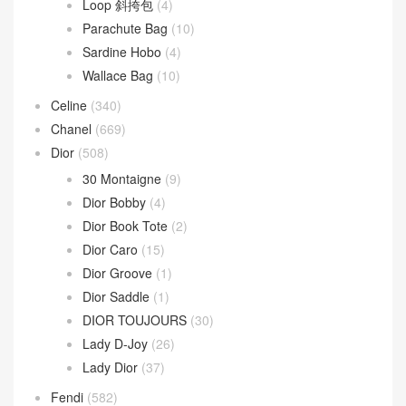
Loop 斜挎包
(4)
Parachute Bag
(10)
Sardine Hobo
(4)
Wallace Bag
(10)
Celine
(340)
Chanel
(669)
Dior
(508)
30 Montaigne
(9)
Dior Bobby
(4)
Dior Book Tote
(2)
Dior Caro
(15)
Dior Groove
(1)
Dior Saddle
(1)
DIOR TOUJOURS
(30)
Lady D-Joy
(26)
Lady Dior
(37)
Fendi
(582)