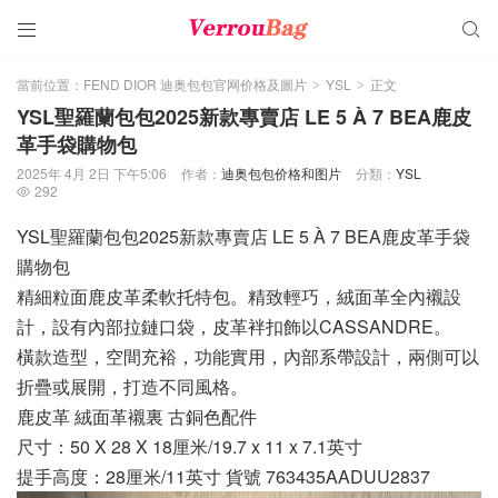


當前位置：
FEND DIOR 迪奥包包官网价格及圖片
YSL
正文
>
>
YSL聖羅蘭包包2025新款專賣店 LE 5 À 7 BEA鹿皮
革手袋購物包
2025年 4月 2日 下午5:06
作者：
迪奥包包价格和图片
分類：
YSL
292

YSL聖羅蘭包包2025新款專賣店 LE 5 À 7 BEA鹿皮革手袋
購物包
精細粒面鹿皮革柔軟托特包。精致輕巧，絨面革全內襯設
計，設有內部拉鏈口袋，皮革袢扣飾以CASSANDRE。
橫款造型，空間充裕，功能實用，內部系帶設計，兩側可以
折疊或展開，打造不同風格。
鹿皮革 絨面革襯裏 古銅色配件
尺寸：50 X 28 X 18厘米/19.7 x 11 x 7.1英寸
提手高度：28厘米/11英寸 貨號 763435AADUU2837