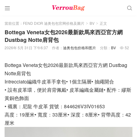


當前位置：
FEND DIOR 迪奥包包官网价格及圖片
BV
正文
>
>
Bottega Veneta女包2026最新款馬來西亞官方網
Dustbag Notte肩背包
2026年 5月 31日 下午6:37
作者：
迪奥包包价格和图片
分類：
BV
52

Bottega Veneta女包2026最新款馬來西亞官方網 Dustbag
Notte肩背包
Intrecciato編織牛皮革手拿包• 1個主隔層• 抽繩開合
• 設有皮革環，便於肩背佩戴• 皮革編織金屬鏈• 配件：繆斯
黃銅色飾面
• 襯裏：尼龍 牛皮革 貨號：844626V3IV01653
高度：19厘米• 寬度：33厘米• 深度：8厘米• 背帶高度：42
厘米