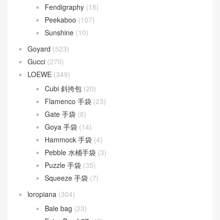
Fendigraphy
(18)
Peekaboo
(107)
Sunshine
(10)
Goyard
(523)
Gucci
(270)
LOEWE
(349)
Cubi 斜挎包
(20)
Flamenco 手袋
(23)
Gate 手袋
(8)
Goya 手袋
(14)
Hammock 手袋
(4)
Pebble 水桶手袋
(3)
Puzzle 手袋
(35)
Squeeze 手袋
(7)
loropiana
(304)
Bale bag
(23)