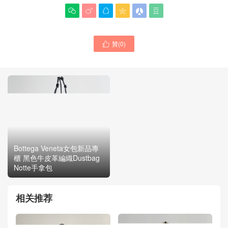






贊(
0
)

Bottega Veneta女包新品專
Bottega Veneta女包香港官
櫃 黑色牛皮革編織Dustbag
方網價格圖片 新品Dustbag
Notte手拿包
Notte手拿包
相关推荐