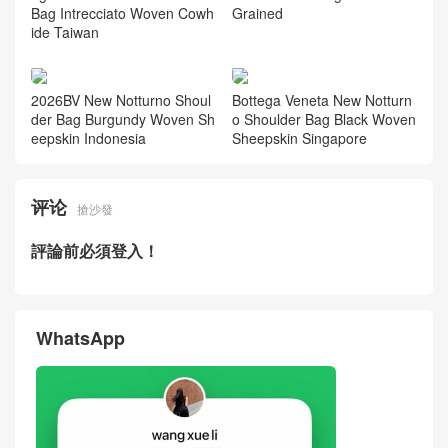
Bag Intrecciato Woven Cowh
Grained
ide Taiwan
2026BV New Notturno Shoul
Bottega Veneta New Notturn
der Bag Burgundy Woven Sh
o Shoulder Bag Black Woven
eepskin Indonesia
Sheepskin Singapore
评论
搶沙發
評論前必須登入！
WhatsApp