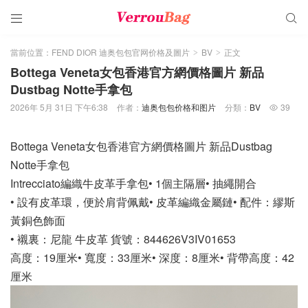


當前位置：
FEND DIOR 迪奥包包官网价格及圖片
BV
正文
>
>
Bottega Veneta女包香港官方網價格圖片 新品
Dustbag Notte手拿包
2026年 5月 31日 下午6:38
作者：
迪奥包包价格和图片
分類：
BV
39

Bottega Veneta女包香港官方網價格圖片 新品Dustbag
Notte手拿包
Intrecciato編織牛皮革手拿包• 1個主隔層• 抽繩開合
• 設有皮革環，便於肩背佩戴• 皮革編織金屬鏈• 配件：繆斯
黃銅色飾面
• 襯裏：尼龍 牛皮革 貨號：844626V3IV01653
高度：19厘米• 寬度：33厘米• 深度：8厘米• 背帶高度：42
厘米