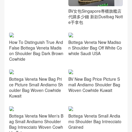
BV女包2026最新款式 新加坡
官網 Dustbag Notte手拿包肩
背包
BV女包Singapore專櫃旗艦店
代購多少錢 新款Dustbag Nott
e手拿包
Bottega Veneta New Madiso
How To Distinguish True And
n Shoulder Bag Off White Co
False Bottega Veneta Madis
whide Saudi USA
on Shoulder Bag Dark Brown
Cowhide