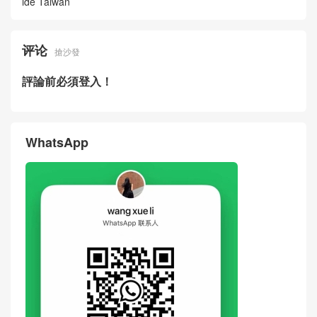
Bottega Veneta New Bag Pri
BV New Bag Price Picture S
ce Picture Small Andiamo Sh
mall Andiamo Shoulder Bag
oulder Bag Woven Cowhide
Woven Cowhide Kuwait
Kuwait
Bottega Veneta New Men's B
Bottega Veneta Small Andia
ag Small Andiamo Shoulder
mo Shoulder Bag Intrecciato
Bag Intrecciato Woven Cowh
Grained
ide Taiwan
评论
搶沙發
評論前必須登入！
WhatsApp