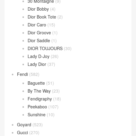
Parachute Bag
(10)
Sardine Hobo
(4)
Wallace Bag
(10)
Celine
(340)
Chanel
(669)
Dior
(508)
30 Montaigne
(9)
Dior Bobby
(4)
Dior Book Tote
(2)
Dior Caro
(15)
Dior Groove
(1)
Dior Saddle
(1)
DIOR TOUJOURS
(30)
Lady D-Joy
(26)
Lady Dior
(37)
Fendi
(582)