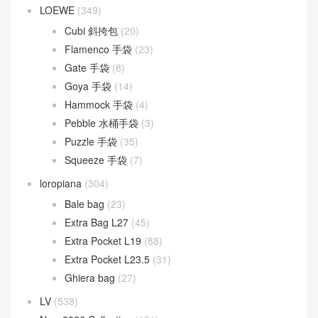
Baguette
(51)
By The Way
(23)
Fendigraphy
(18)
Peekaboo
(107)
Sunshine
(10)
Goyard
(523)
Gucci
(270)
LOEWE
(349)
Cubi 斜挎包
(20)
Flamenco 手袋
(23)
Gate 手袋
(8)
Goya 手袋
(14)
Hammock 手袋
(4)
Pebble 水桶手袋
(3)
Puzzle 手袋
(35)
Squeeze 手袋
(7)
loropiana
(304)