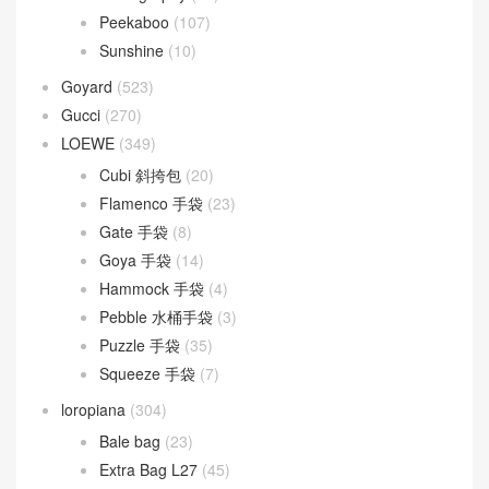
Peekaboo
(107)
Sunshine
(10)
Goyard
(523)
Gucci
(270)
LOEWE
(349)
Cubi 斜挎包
(20)
Flamenco 手袋
(23)
Gate 手袋
(8)
Goya 手袋
(14)
Hammock 手袋
(4)
Pebble 水桶手袋
(3)
Puzzle 手袋
(35)
Squeeze 手袋
(7)
loropiana
(304)
Bale bag
(23)
Extra Bag L27
(45)