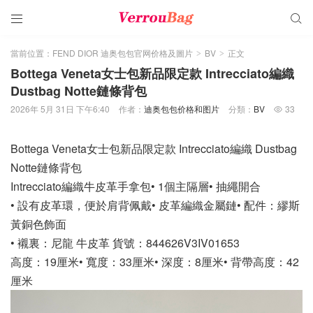


當前位置：
FEND DIOR 迪奥包包官网价格及圖片
BV
正文
>
>
Bottega Veneta女士包新品限定款 Intrecciato編織
Dustbag Notte鏈條背包
2026年 5月 31日 下午6:40
作者：
迪奥包包价格和图片
分類：
BV
33

Bottega Veneta女士包新品限定款 Intrecciato編織 Dustbag
Notte鏈條背包
Intrecciato編織牛皮革手拿包• 1個主隔層• 抽繩開合
• 設有皮革環，便於肩背佩戴• 皮革編織金屬鏈• 配件：繆斯
黃銅色飾面
• 襯裏：尼龍 牛皮革 貨號：844626V3IV01653
高度：19厘米• 寬度：33厘米• 深度：8厘米• 背帶高度：42
厘米