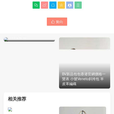






贊(
0
)

Bottega Veneta女包香港官
方網價格圖片 新品Dustbag
Notte手拿包
BV新品包包香港官網價格一
覽表 小號Veneto斜挎包 羊
皮革編織
相关推荐