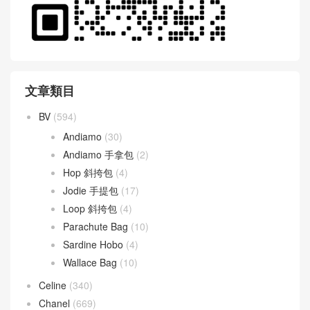
文章類目
BV
(594)
Andiamo
(30)
Andiamo 手拿包
(2)
Hop 斜挎包
(4)
Jodie 手提包
(17)
Loop 斜挎包
(4)
Parachute Bag
(10)
Sardine Hobo
(4)
Wallace Bag
(10)
Celine
(340)
Chanel
(669)