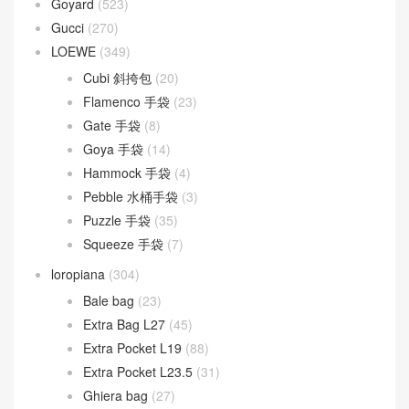
Goyard
(523)
Gucci
(270)
LOEWE
(349)
Cubi 斜挎包
(20)
Flamenco 手袋
(23)
Gate 手袋
(8)
Goya 手袋
(14)
Hammock 手袋
(4)
Pebble 水桶手袋
(3)
Puzzle 手袋
(35)
Squeeze 手袋
(7)
loropiana
(304)
Bale bag
(23)
Extra Bag L27
(45)
Extra Pocket L19
(88)
Extra Pocket L23.5
(31)
Ghiera bag
(27)