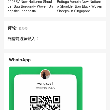
2026BV New Notturno Shoul
Bottega Veneta New Notturn
der Bag Burgundy Woven Sh
o Shoulder Bag Black Woven
eepskin Indonesia
Sheepskin Singapore
评论
搶沙發
評論前必須登入！
WhatsApp