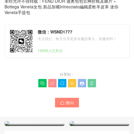
未经允许不得转载：
FEND DIOR 迪奥包包官网价格及圖片
»
Bottega Veneta女包 新品加襯Intrecciato編織柔軟羊皮革 迷你
Veneta手提包
微信：WSND1777
关注我们，每天分享更多有趣的事儿，有趣有料！
12000人已关注
分享到：






贊(
0
)

Bottega Veneta是那個國家
Bottega Veneta女士手袋中
的品牌 2026新品迷你
文官網 新款迷你Veneta手提
Veneta手提包
包