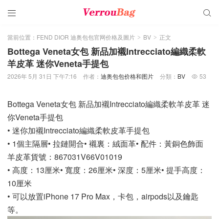


當前位置：
FEND DIOR 迪奥包包官网价格及圖片
BV
正文
>
>
Bottega Veneta女包 新品加襯Intrecciato編織柔軟
羊皮革 迷你Veneta手提包
2026年 5月 31日 下午7:16
作者：
迪奥包包价格和图片
分類：
BV
53

Bottega Veneta女包 新品加襯Intrecciato編織柔軟羊皮革 迷
你Veneta手提包
• 迷你加襯Intrecciato編織柔軟皮革手提包
• 1個主隔層• 拉鏈開合• 襯裏：絨面革• 配件：黃銅色飾面
羊皮革貨號：867031V66V01019
• 高度：13厘米• 寬度：26厘米• 深度：5厘米• 提手高度：
10厘米
• 可以放置iPhone 17 Pro Max，卡包，airpods以及鑰匙
等。