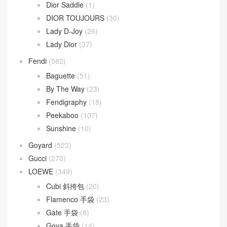
Chanel
(669)
Dior
(508)
30 Montaigne
(9)
Dior Bobby
(4)
Dior Book Tote
(2)
Dior Caro
(15)
Dior Groove
(1)
Dior Saddle
(1)
DIOR TOUJOURS
(30)
Lady D-Joy
(26)
Lady Dior
(37)
Fendi
(582)
Baguette
(51)
By The Way
(23)
Fendigraphy
(18)
Peekaboo
(107)
Sunshine
(10)