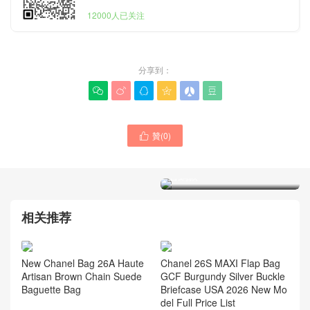
12000人已关注
分享到：






贊(
0
)

Chanel香奈兒包包經典系列
黑色大號Kelly手柄包Taiwan
官網款
Chanel香奈兒包包Hong
Kong專賣店 25s 25bag
small hobo 小號抽繩水桶包