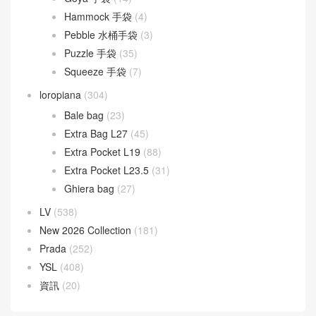
Goyard
(523)
Gucci
(270)
LOEWE
(349)
Cubi 斜挎包
(20)
Flamenco 手袋
(23)
Gate 手袋
(8)
Goya 手袋
(14)
Hammock 手袋
(4)
Pebble 水桶手袋
(3)
Puzzle 手袋
(35)
Squeeze 手袋
(7)
loropiana
(304)
Bale bag
(23)
Extra Bag L27
(45)
Extra Pocket L19
(88)
Extra Pocket L23.5
(31)