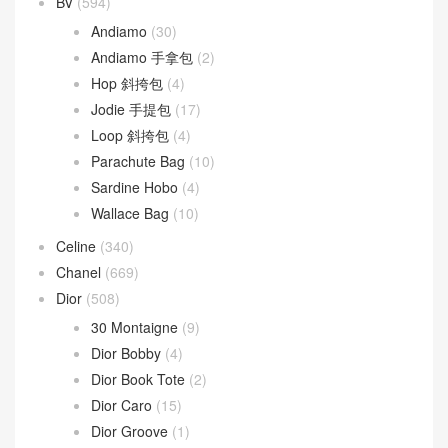
文章類目
BV
(594)
Andiamo
(30)
Andiamo 手拿包
(2)
Hop 斜挎包
(4)
Jodie 手提包
(17)
Loop 斜挎包
(4)
Parachute Bag
(10)
Sardine Hobo
(4)
Wallace Bag
(10)
Celine
(340)