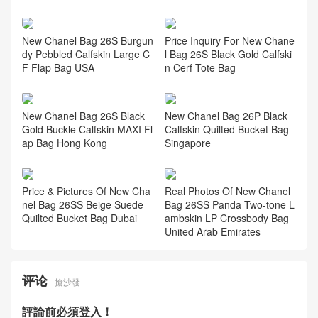
相关推荐
New Chanel Bag 26A Haute
Chanel 26S MAXI Flap Bag
Artisan Brown Chain Suede
GCF Burgundy Silver Buckle
Baguette Bag
Briefcase USA 2026 New Mo
del Full Price List
New Chanel Bag 26S Burgun
Price Inquiry For New Chane
dy Pebbled Calfskin Large C
l Bag 26S Black Gold Calfski
F Flap Bag USA
n Cerf Tote Bag
New Chanel Bag 26S Black
New Chanel Bag 26P Black
Gold Buckle Calfskin MAXI Fl
Calfskin Quilted Bucket Bag
ap Bag Hong Kong
Singapore