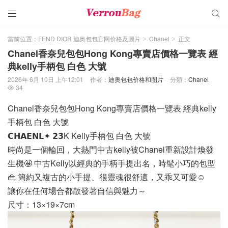


當前位置：
FEND DIOR 迪奥包包官网价格及圖片
Chanel
正文
>
>
Chanel香奈兒包包Hong Kong專賣店價格一覽表 經
典kelly手柄包 白色 大號
2026年 6月 10日 上午12:01
作者：
迪奥包包价格和图片
分類：
Chanel
34

Chanel香奈兒包包Hong Kong專賣店價格一覽表 經典kelly
手柄包 白色 大號
𝗖𝗛𝗔𝗘𝗡𝗟✦ 𝟮𝟯K Kelly手柄包 白色 大號
時尚是一個輪回，大熱門中古kelly被Chanel重新設計煥發
生機🤩 中古Kelly以經典的手柄手提出名，時髦小巧的包型
👜 簡約又複古的小手提、很靈魂很舒適，又乖又可愛☺️
讓你在任何場合都散發著自信與魅力～
尺寸：13×19×7cm