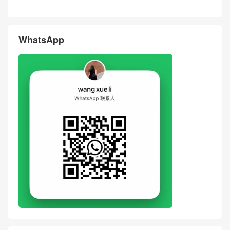
Price & Pictures Of New Cha
Real Photos Of New Chanel
nel Bag 26SS Beige Suede
Bag 26SS Panda Two-tone L
Quilted Bucket Bag Dubai
ambskin LP Crossbody Bag
United Arab Emirates
评论
搶沙發
評論前必須登入！
WhatsApp