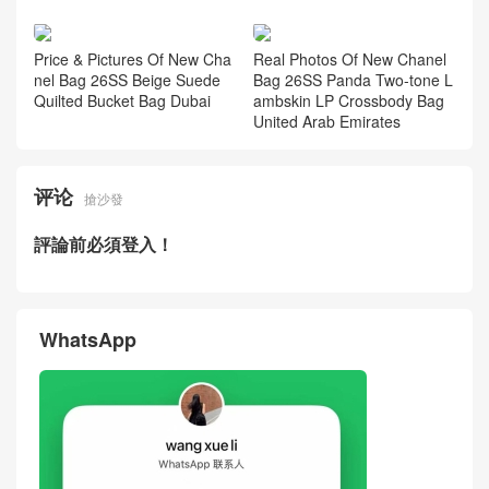
dy Pebbled Calfskin Large C
l Bag 26S Black Gold Calfski
F Flap Bag USA
n Cerf Tote Bag
New Chanel Bag 26S Black
New Chanel Bag 26P Black
Gold Buckle Calfskin MAXI Fl
Calfskin Quilted Bucket Bag
ap Bag Hong Kong
Singapore
Price & Pictures Of New Cha
Real Photos Of New Chanel
nel Bag 26SS Beige Suede
Bag 26SS Panda Two-tone L
Quilted Bucket Bag Dubai
ambskin LP Crossbody Bag
United Arab Emirates
评论
搶沙發
評論前必須登入！