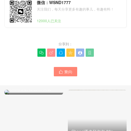
微信：WSND1777
关注我们，每天分享更多有趣的事儿，有趣有料！
12000人已关注
分享到：






贊(
0
)
Chanel香奈兒包包Hong

Kong專賣店價格一覽表 經
典kelly手柄包 白色 大號