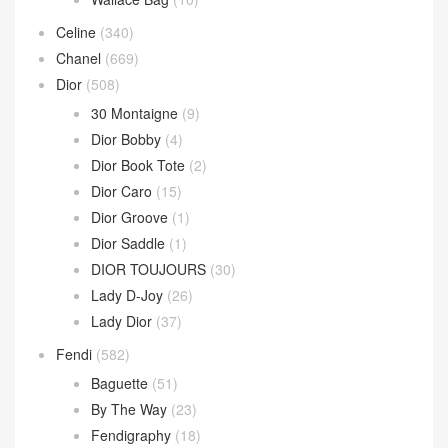
Hop 斜挎包
(4)
Jodie 手提包
(17)
Loop 斜挎包
(4)
Parachute Bag
(10)
Sardine Hobo
(4)
Wallace Bag
(10)
Celine
(340)
Chanel
(669)
Dior
(508)
30 Montaigne
(9)
Dior Bobby
(4)
Dior Book Tote
(2)
Dior Caro
(15)
Dior Groove
(1)
Dior Saddle
(1)
DIOR TOUJOURS
(30)
Lady D-Joy
(26)