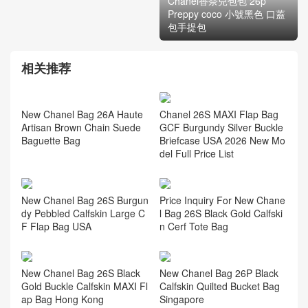
Chanel香奈兒包包 26p
Preppy coco 小號黑色 口蓋
包手提包
相关推荐
Chanel 26S MAXI Flap Bag
GCF Burgundy Silver Buckle
Briefcase USA 2026 New Mo
del Full Price List
New Chanel Bag 26A Haute
Artisan Brown Chain Suede
Baguette Bag
New Chanel Bag 26S Burgun
Price Inquiry For New Chane