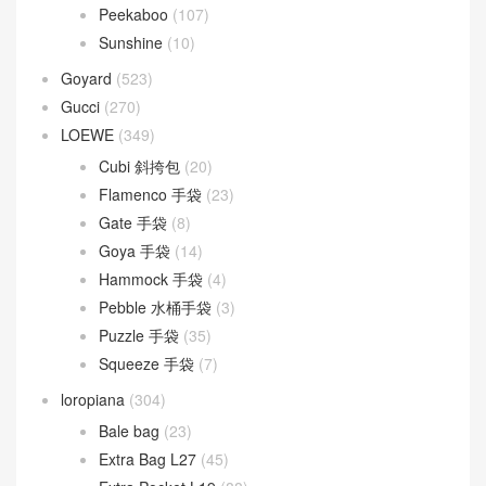
Lady Dior
(37)
Fendi
(582)
Baguette
(51)
By The Way
(23)
Fendigraphy
(18)
Peekaboo
(107)
Sunshine
(10)
Goyard
(523)
Gucci
(270)
LOEWE
(349)
Cubi 斜挎包
(20)
Flamenco 手袋
(23)
Gate 手袋
(8)
Goya 手袋
(14)
Hammock 手袋
(4)
Pebble 水桶手袋
(3)