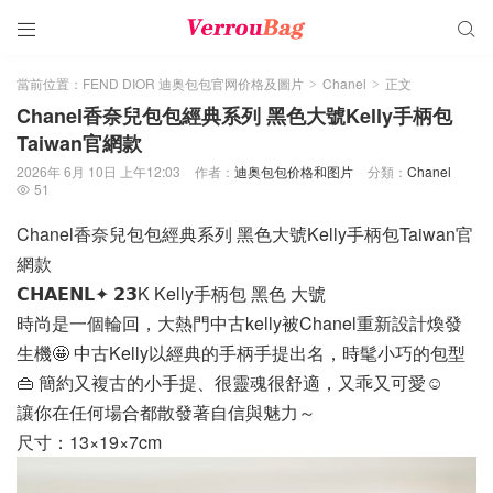


當前位置：
FEND DIOR 迪奥包包官网价格及圖片
Chanel
正文
>
>
Chanel香奈兒包包經典系列 黑色大號Kelly手柄包
Taiwan官網款
2026年 6月 10日 上午12:03
作者：
迪奥包包价格和图片
分類：
Chanel
51

Chanel香奈兒包包經典系列 黑色大號Kelly手柄包Taiwan官
網款
𝗖𝗛𝗔𝗘𝗡𝗟✦ 𝟮𝟯K Kelly手柄包 黑色 大號
時尚是一個輪回，大熱門中古kelly被Chanel重新設計煥發
生機🤩 中古Kelly以經典的手柄手提出名，時髦小巧的包型
👜 簡約又複古的小手提、很靈魂很舒適，又乖又可愛☺️
讓你在任何場合都散發著自信與魅力～
尺寸：13×19×7cm