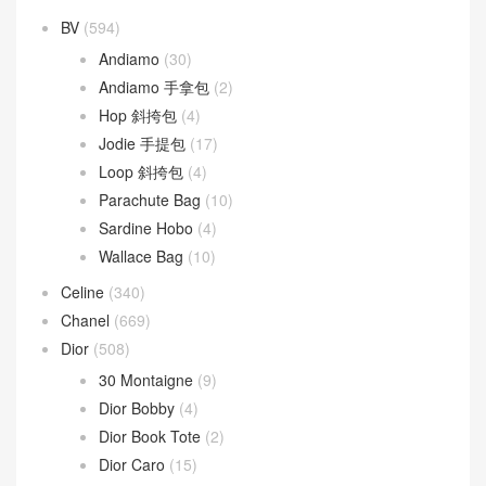
BV
(594)
Andiamo
(30)
Andiamo 手拿包
(2)
Hop 斜挎包
(4)
Jodie 手提包
(17)
Loop 斜挎包
(4)
Parachute Bag
(10)
Sardine Hobo
(4)
Wallace Bag
(10)
Celine
(340)
Chanel
(669)
Dior
(508)
30 Montaigne
(9)
Dior Bobby
(4)
Dior Book Tote
(2)
Dior Caro
(15)