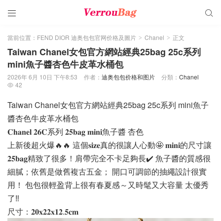


當前位置：
FEND DIOR 迪奥包包官网价格及圖片
Chanel
正文
>
>
Taiwan Chanel女包官方網站經典25bag 25c系列
mini魚子醬杏色牛皮革水桶包
2026年 6月 10日 下午8:53
作者：
迪奥包包价格和图片
分類：
Chanel
42

Taiwan Chanel女包官方網站經典25bag 25c系列 mini魚子
醬杏色牛皮革水桶包
𝐂𝐡𝐚𝐧𝐞𝐥 𝟐𝟔𝐂系列 𝟐𝟓𝐛𝐚𝐠 𝐦𝐢𝐧𝐢魚子醬 杏色
上新後超火爆🔥🔥 這個𝐬𝐢𝐳𝐞真的很讓人心動🤩 𝐦𝐢𝐧𝐢的尺寸讓
𝟐𝟓𝐛𝐚𝐠精致了很多！肩帶完全不卡足夠長✔️ 魚子醬的質感很
細膩；依舊是做舊複古五金； 開口可調節的抽繩設計很實
用！ 包包很輕盈背上很有春夏感～又時髦又大容量 太優秀
了‼️
尺寸：𝟐𝟎𝐱𝟐𝟐𝐱𝟏𝟐.𝟓𝐜𝐦