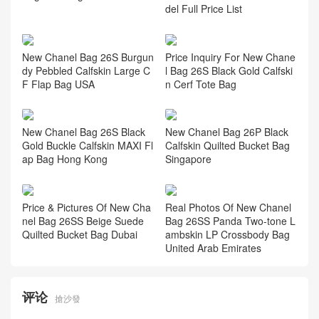
del Full Price List
New Chanel Bag 26S Burgun
Price Inquiry For New Chane
dy Pebbled Calfskin Large C
l Bag 26S Black Gold Calfski
F Flap Bag USA
n Cerf Tote Bag
New Chanel Bag 26S Black
New Chanel Bag 26P Black
Gold Buckle Calfskin MAXI Fl
Calfskin Quilted Bucket Bag
ap Bag Hong Kong
Singapore
Price & Pictures Of New Cha
Real Photos Of New Chanel
nel Bag 26SS Beige Suede
Bag 26SS Panda Two-tone L
Quilted Bucket Bag Dubai
ambskin LP Crossbody Bag
United Arab Emirates
评论
搶沙發