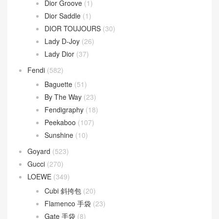
Dior Groove
(1)
Dior Saddle
(1)
DIOR TOUJOURS
(30)
Lady D-Joy
(26)
Lady Dior
(37)
Fendi
(582)
Baguette
(51)
By The Way
(23)
Fendigraphy
(18)
Peekaboo
(107)
Sunshine
(10)
Goyard
(523)
Gucci
(270)
LOEWE
(349)
Cubi 斜挎包
(20)
Flamenco 手袋
(23)
Gate 手袋
(8)