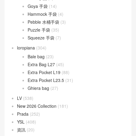
Goya 手袋
(14)
Hammock 手袋
(4)
Pebble 水桶手袋
(3)
Puzzle 手袋
(35)
Squeeze 手袋
(7)
loropiana
(304)
Bale bag
(23)
Extra Bag L27
(45)
Extra Pocket L19
(88)
Extra Pocket L23.5
(31)
Ghiera bag
(27)
LV
(538)
New 2026 Collection
(181)
Prada
(252)
YSL
(408)
資訊
(20)