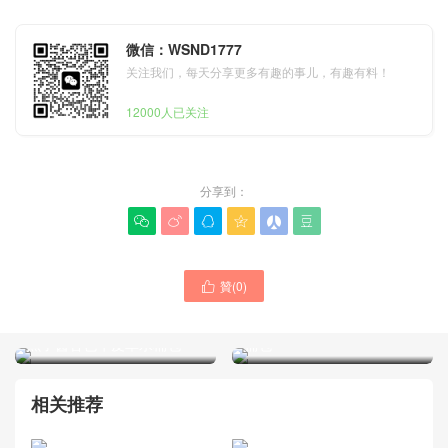
微信：WSND1777
关注我们，每天分享更多有趣的事儿，有趣有料！
12000人已关注
分享到：






贊(
0
)
Taiwan Chanel女包官方網

Chanel包包新款 26c 25bag
站經典25bag 25c系列 mini
mini麂皮 杏色牛皮革抽繩水
魚子醬杏色牛皮革水桶包
桶包
相关推荐