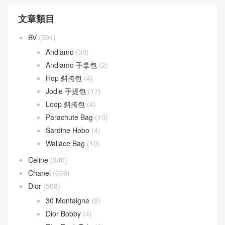
文章類目
BV
(594)
Andiamo
(30)
Andiamo 手拿包
(2)
Hop 斜挎包
(4)
Jodie 手提包
(17)
Loop 斜挎包
(4)
Parachute Bag
(10)
Sardine Hobo
(4)
Wallace Bag
(10)
Celine
(340)
Chanel
(669)
Dior
(508)
30 Montaigne
(9)
Dior Bobby
(4)