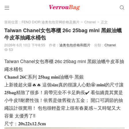


當前位置：
FEND DIOR 迪奥包包官网价格及圖片
Chanel
正文
>
>
Taiwan Chanel女包專櫃 26c 25bag mini 黑銀油蠟
牛皮革抽繩水桶包
2026年 6月 10日 下午8:55
作者：
迪奥包包价格和图片
分類：
Chanel
53

Taiwan Chanel女包專櫃 26c 25bag mini 黑銀油蠟牛皮革抽
繩水桶包
𝐂𝐡𝐚𝐧𝐞𝐥 𝟐𝟔𝐂系列 𝟐𝟓𝐛𝐚𝐠 𝐦𝐢𝐧𝐢油蠟牛 黑銀
上新後超火爆🔥🔥 這個𝐬𝐢𝐳𝐞真的很讓人心動🤩 𝐦𝐢𝐧𝐢的尺寸讓
𝟐𝟓𝐛𝐚𝐠精致了很多！肩帶完全不卡足夠長✔️ 看似嬌貴其實是
小牛皮‼️耐磨性強！依舊是做舊複古五金； 開口可調節的抽
繩設計很實用！ 包包很輕盈背上很有春夏感～又時髦又大
容量 太優秀了‼️
尺寸：𝟐𝟎𝐱𝟐𝟐𝐱𝟏𝟐.𝟓𝐜𝐦