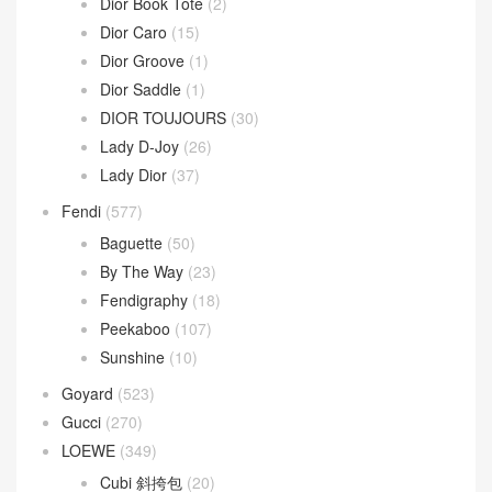
Dior Book Tote
(2)
Dior Caro
(15)
Dior Groove
(1)
Dior Saddle
(1)
DIOR TOUJOURS
(30)
Lady D-Joy
(26)
Lady Dior
(37)
Fendi
(577)
Baguette
(50)
By The Way
(23)
Fendigraphy
(18)
Peekaboo
(107)
Sunshine
(10)
Goyard
(523)
Gucci
(270)
LOEWE
(349)
Cubi 斜挎包
(20)