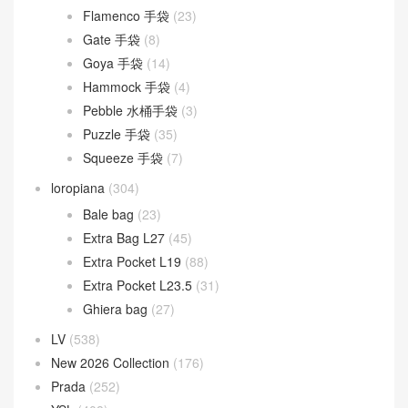
Flamenco 手袋
(23)
Gate 手袋
(8)
Goya 手袋
(14)
Hammock 手袋
(4)
Pebble 水桶手袋
(3)
Puzzle 手袋
(35)
Squeeze 手袋
(7)
loropiana
(304)
Bale bag
(23)
Extra Bag L27
(45)
Extra Pocket L19
(88)
Extra Pocket L23.5
(31)
Ghiera bag
(27)
LV
(538)
New 2026 Collection
(176)
Prada
(252)