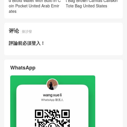
d Bifold Wallet With Built-In C
t Bag Brown Canvas Calfskin
oin Pocket United Arab Emir
Tote Bag United States
ates
评论
搶沙發
評論前必須登入！
WhatsApp