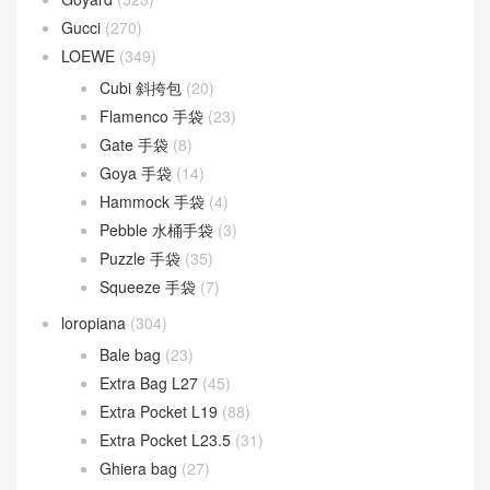
Gucci
(270)
LOEWE
(349)
Cubi 斜挎包
(20)
Flamenco 手袋
(23)
Gate 手袋
(8)
Goya 手袋
(14)
Hammock 手袋
(4)
Pebble 水桶手袋
(3)
Puzzle 手袋
(35)
Squeeze 手袋
(7)
loropiana
(304)
Bale bag
(23)
Extra Bag L27
(45)
Extra Pocket L19
(88)
Extra Pocket L23.5
(31)
Ghiera bag
(27)