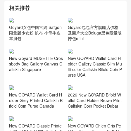
相关推荐
Goyard女包中国官網 Saïgon
Goyard包包官方旗艦店價格
限量版少女粉 帆布 小母牛皮
及圖片大全Beluga黑色限量版
單肩包
挎包mini
New Goyard MUSETTE Cros
New GOYARD Wallet Card H
sbody Bag Gallery Canvas C
older Gallery Classic Slim Mu
alfskin Singapore
lti-color Calfskin Bifold Coin P
urse USA
New GOYARD Wallet Card H
2026 New GOYARD Bifold W
older Grey Printed Calfskin B
allet Card Holder Brown Print
ifold Coin Purse Canada
Calfskin Coin Pocket Dubai
New GOYARD Classic Printe
New GOYARD Chien Gris Pe