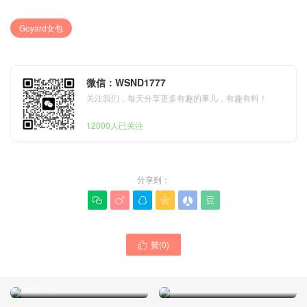
Goyard女包
微信：WSND1777
关注我们，每天分享更多有趣的事儿，有趣有料！
12000人已关注
分享到：






贊(
0
)

Goyard/弋雅女包 香港官方
Goyard 包包中國官方網站
旗艦店 Chien Gris 限量版棕
價格圖片 Vendome新款貝殼
色寵物包
包