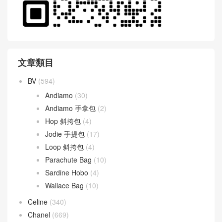
文章類目
BV
(594)
Andiamo
(30)
Andiamo 手拿包
(2)
Hop 斜挎包
(4)
Jodie 手提包
(17)
Loop 斜挎包
(4)
Parachute Bag
(10)
Sardine Hobo
(4)
Wallace Bag
(10)
Celine
(340)
Chanel
(669)