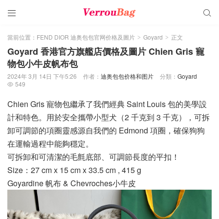


當前位置：
FEND DIOR 迪奥包包官网价格及圖片
Goyard
正文
>
>
Goyard 香港官方旗艦店價格及圖片 Chien Gris 寵
物包小牛皮帆布包
2024年 3月 14日 下午5:26
作者：
迪奥包包价格和图片
分類：
Goyard
549

Chien Gris 寵物包繼承了我們經典 Saint Louis 包的美學設
計和特色。用於安全攜帶小型犬（2 千克到 3 千克），可拆
卸可調節的項圈靈感源自我們的 Edmond 項圈，確保狗狗
在運輸過程中能夠穩定。
可拆卸和可清潔的毛氈底部、可調節長度的平扣！
Size：27 cm x 15 cm x 33.5 cm , 415 g
Goyardine 帆布 & Chevroches小牛皮