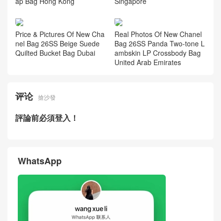
New Chanel Bag 26S Burgun
Price Inquiry For New Chane
dy Pebbled Calfskin Large C
l Bag 26S Black Gold Calfski
F Flap Bag USA
n Cerf Tote Bag
New Chanel Bag 26S Black
New Chanel Bag 26P Black
Gold Buckle Calfskin MAXI Fl
Calfskin Quilted Bucket Bag
ap Bag Hong Kong
Singapore
Price & Pictures Of New Cha
Real Photos Of New Chanel
nel Bag 26SS Beige Suede
Bag 26SS Panda Two-tone L
Quilted Bucket Bag Dubai
ambskin LP Crossbody Bag
United Arab Emirates
评论
搶沙發
評論前必須登入！