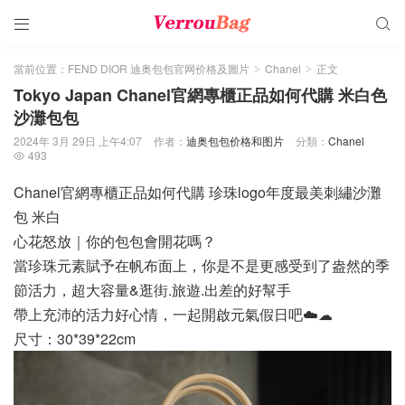


當前位置：
FEND DIOR 迪奥包包官网价格及圖片
Chanel
正文
>
>
Tokyo Japan Chanel官網專櫃正品如何代購 米白色
沙灘包包
2024年 3月 29日 上午4:07
作者：
迪奥包包价格和图片
分類：
Chanel
493

Chanel官網專櫃正品如何代購 珍珠logo年度最美刺繡沙灘
包 米白
心花怒放｜你的包包會開花嗎？
當珍珠元素賦予在帆布面上，你是不是更感受到了盎然的季
節活力，超大容量&逛街.旅遊.出差的好幫手
帶上充沛的活力好心情，一起開啟元氣假日吧☁️☁
️尺寸：30*39*22cm