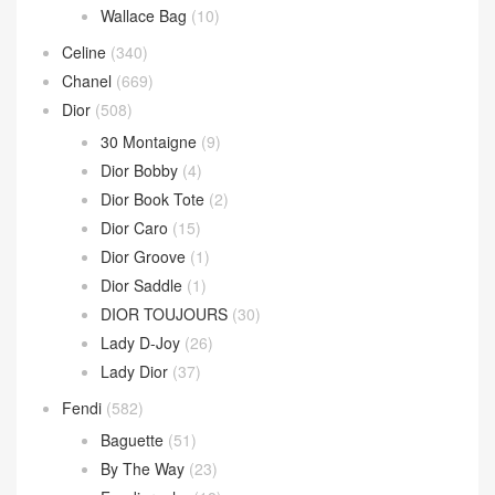
Andiamo 手拿包
(2)
Hop 斜挎包
(4)
Jodie 手提包
(17)
Loop 斜挎包
(4)
Parachute Bag
(10)
Sardine Hobo
(4)
Wallace Bag
(10)
Celine
(340)
Chanel
(669)
Dior
(508)
30 Montaigne
(9)
Dior Bobby
(4)
Dior Book Tote
(2)
Dior Caro
(15)
Dior Groove
(1)
Dior Saddle
(1)
DIOR TOUJOURS
(30)