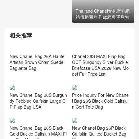
Japan Chanel官網專賣店品
Thailand Chanel女包官方網
牌正品23K 19單肩包 法棍包
站價格圖片 Flap經典單肩包
相关推荐
Chanel 26S MAXI Flap Bag
GCF Burgundy Silver Buckle
Briefcase USA 2026 New Mo
del Full Price List
New Chanel Bag 26A Haute
Artisan Brown Chain Suede
Baguette Bag