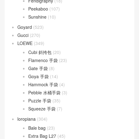
Lady D-Joy
(26)
Lady Dior
(37)
Fendi
(582)
Baguette
(51)
By The Way
(23)
Fendigraphy
(18)
Peekaboo
(107)
Sunshine
(10)
Goyard
(523)
Gucci
(270)
LOEWE
(349)
Cubi 斜挎包
(20)
Flamenco 手袋
(23)
Gate 手袋
(8)
Goya 手袋
(14)
Hammock 手袋
(4)
Pebble 水桶手袋
(3)