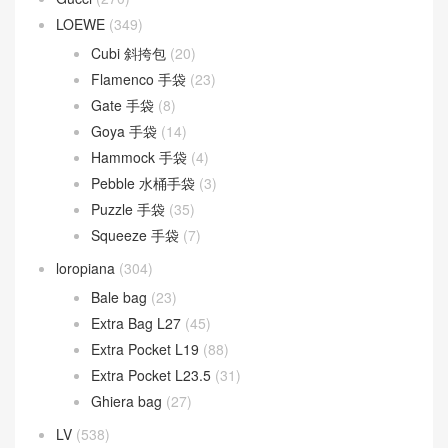
Baguette
(51)
By The Way
(23)
Fendigraphy
(18)
Peekaboo
(107)
Sunshine
(10)
Goyard
(523)
Gucci
(270)
LOEWE
(349)
Cubi 斜挎包
(20)
Flamenco 手袋
(23)
Gate 手袋
(8)
Goya 手袋
(14)
Hammock 手袋
(4)
Pebble 水桶手袋
(3)
Puzzle 手袋
(35)
Squeeze 手袋
(7)