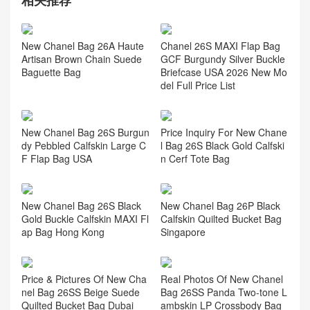
Tokyo Japan Chanel官網專
櫃正品如何代購 米白色沙灘
包包
相关推荐
New Chanel Bag 26A Haute
Chanel 26S MAXI Flap Bag
Artisan Brown Chain Suede
GCF Burgundy Silver Buckle
Baguette Bag
Briefcase USA 2026 New Mo
del Full Price List
Price Inquiry For New Chane
New Chanel Bag 26S Burgun
l Bag 26S Black Gold Calfski
dy Pebbled Calfskin Large C
n Cerf Tote Bag
F Flap Bag USA