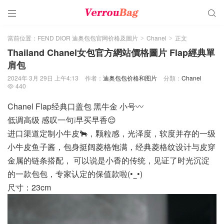


當前位置：
FEND DIOR 迪奥包包官网价格及圖片
Chanel
正文
>
>
Thailand Chanel女包官方網站價格圖片 Flap經典單
肩包
2024年 3月 29日 上午4:13
作者：
迪奥包包价格和图片
分類：
Chanel
440

Chanel Flap经典口盖包 黑牛金 小号〰️
低调高级 感叹一句❕早买早香😌
进口渠道定制小牛皮🐂，颗粒感，光泽度，软度并存的一级
小牛皮鱼子酱，包身挺阔菱格饱满，经典菱格纹设计与皮穿
金属的链条搭配， 可以说是小香的传统，见证了时光沉淀
的一款包包，专家认定的保值款啦(•‿•)
尺寸：23cm