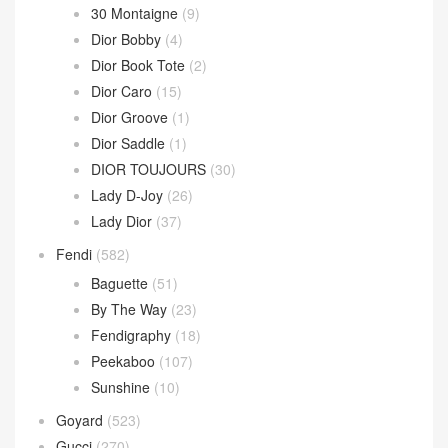
Loop 斜挎包
(4)
Parachute Bag
(10)
Sardine Hobo
(4)
Wallace Bag
(10)
Celine
(340)
Chanel
(669)
Dior
(508)
30 Montaigne
(9)
Dior Bobby
(4)
Dior Book Tote
(2)
Dior Caro
(15)
Dior Groove
(1)
Dior Saddle
(1)
DIOR TOUJOURS
(30)
Lady D-Joy
(26)
Lady Dior
(37)
Fendi
(582)