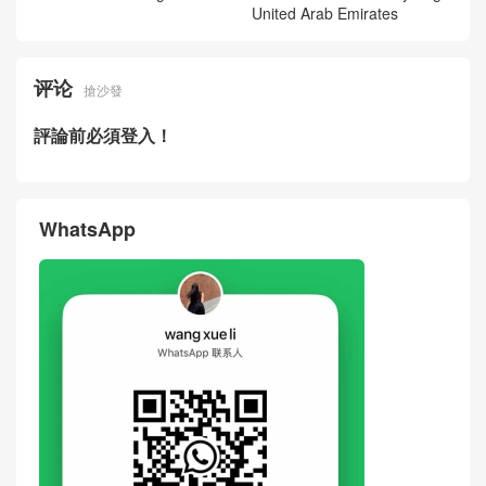
New Chanel Bag 26S Black
New Chanel Bag 26P Black
Gold Buckle Calfskin MAXI Fl
Calfskin Quilted Bucket Bag
ap Bag Hong Kong
Singapore
Price & Pictures Of New Cha
Real Photos Of New Chanel
nel Bag 26SS Beige Suede
Bag 26SS Panda Two-tone L
Quilted Bucket Bag Dubai
ambskin LP Crossbody Bag
United Arab Emirates
评论
搶沙發
評論前必須登入！
WhatsApp