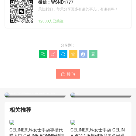
微信：WSND1777
关注我们，每天分享更多有趣的事儿，有趣有料！
12000人已关注
分享到：






贊(
0
)

Hong Kong CELINE包包正
CELINE是什麽品牌的包包
品官網價格及圖片 soft16 中
官網專櫃正品包包多少錢
號
相关推荐
CELINE思琳女士手袋專櫃代
CELINE思琳女士手袋 CELIN
購入口 CELINE BONNIE標誌
E BONNIE繫列新品黑色光滑