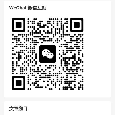
WeChat 微信互動