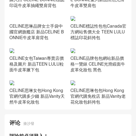
印花牛皮革抽繩雙肩背包
牛皮革雙肩包
CELINE標誌性包包Canada官
方網站售價大全 TEEN LULU
標誌印花斜挎包
CELINE思琳品牌女士手袋中
國官網旗艦店 新品CELINE B
ONNIE牛皮革肩背包
CELINE女包Taiwan專賣店價
CELINE品牌包包網站新品價
格及圖片 新品TEEN LULU粒
格一覽錶 CELINE光滑緞面牛
面牛皮革腋下包
皮革化妝包 黑色