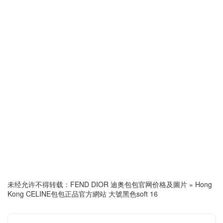
未经允许不得转载：
FEND DIOR 迪奥包包官网价格及圖片
»
Hong
Kong CELINE包包正品官方網站 大號黑色soft 16