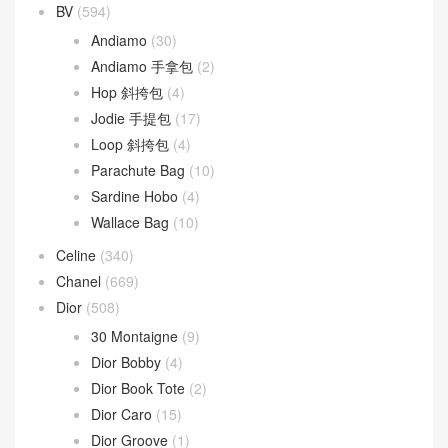
文章類目
BV
(594)
Andiamo
(30)
Andiamo 手拿包
(2)
Hop 斜挎包
(4)
Jodie 手提包
(17)
Loop 斜挎包
(4)
Parachute Bag
(10)
Sardine Hobo
(4)
Wallace Bag
(10)
Celine
(340)
Chanel
(669)