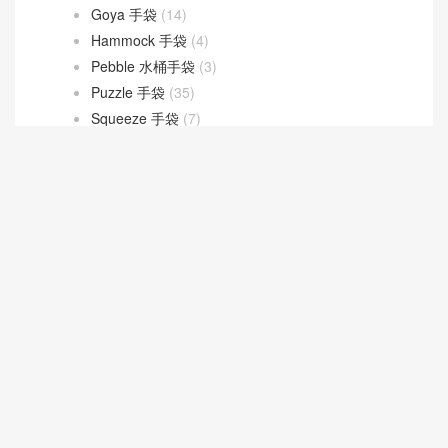
Goya 手袋
(14)
Hammock 手袋
(4)
Pebble 水桶手袋
(3)
Puzzle 手袋
(35)
Squeeze 手袋
(7)
loropiana
(304)
Bale bag
(23)
Extra Bag L27
(45)
Extra Pocket L19
(88)
Extra Pocket L23.5
(31)
Ghiera bag
(27)
LV
(538)
New 2026 Collection
(181)
Prada
(252)
YSL
(408)
資訊
(20)