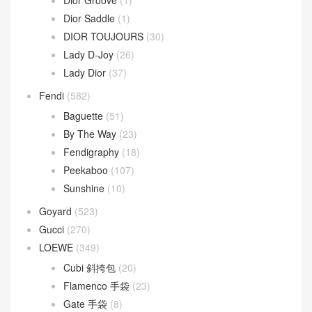
Dior Saddle
(1)
DIOR TOUJOURS
(30)
Lady D-Joy
(26)
Lady Dior
(37)
Fendi
(582)
Baguette
(51)
By The Way
(23)
Fendigraphy
(18)
Peekaboo
(107)
Sunshine
(10)
Goyard
(523)
Gucci
(270)
LOEWE
(349)
Cubi 斜挎包
(20)
Flamenco 手袋
(23)
Gate 手袋
(8)