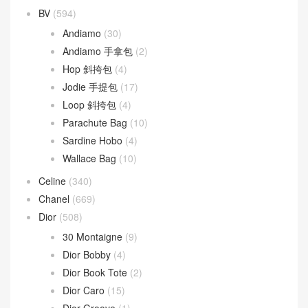
BV
(594)
Andiamo
(30)
Andiamo 手拿包
(2)
Hop 斜挎包
(4)
Jodie 手提包
(17)
Loop 斜挎包
(4)
Parachute Bag
(10)
Sardine Hobo
(4)
Wallace Bag
(10)
Celine
(340)
Chanel
(669)
Dior
(508)
30 Montaigne
(9)
Dior Bobby
(4)
Dior Book Tote
(2)
Dior Caro
(15)
Dior Groove
(1)