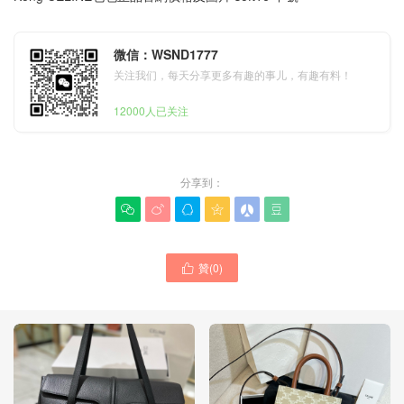
微信：WSND1777
关注我们，每天分享更多有趣的事儿，有趣有料！
12000人已关注
分享到：






贊(
0
)
