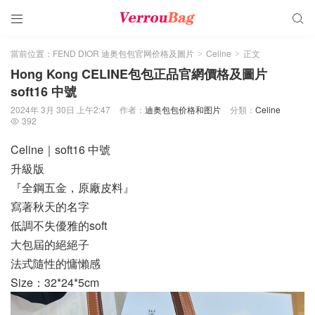


當前位置：
FEND DIOR 迪奥包包官网价格及圖片
Celine
正文
>
>
Hong Kong CELINE包包正品官網價格及圖片
soft16 中號
2024年 3月 30日 上午2:47
作者：
迪奥包包价格和图片
分類：
Celine
392

Celine｜soft16 中號
升級版
『全鋼五金，原廠皮料』
寫著秋天的名字
低調不失優雅的soft
大包屆的絕絕子
法式隨性的慵懶感
Size：32*24*5cm