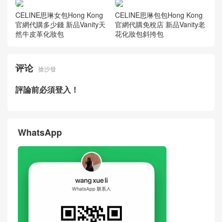
國官網旗艦店 新品CELINE B
ONNIE牛皮革肩背包
CELINE女包Taiwan專賣店價
CELINE品牌包包網站新品價
格及圖片 新品TEEN LULU粒
格一覽錶 CELINE光滑緞面牛
面牛皮革腋下包
皮革化妝包 黑色
CELINE思琳女包Hong Kong
CELINE思琳包包Hong Kong
官網代購多少錢 新品Vanity天
官網代購免稅店 新品Vanity老
然牛皮革化妝包
花化妝包斜挎包
评论
搶沙發
評論前必須登入！
WhatsApp