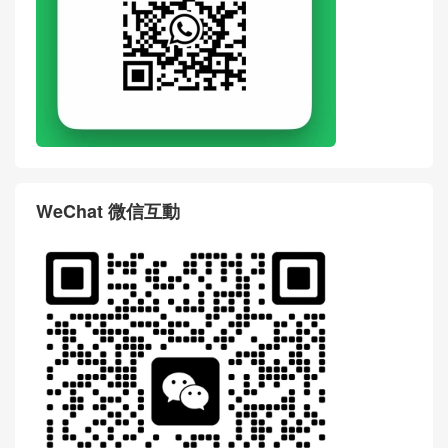
WeChat 微信互動