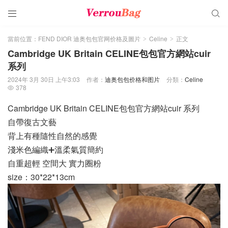


當前位置：
FEND DIOR 迪奥包包官网价格及圖片
Celine
正文
>
>
Cambridge UK Britain CELINE包包官方網站cuir
系列
2024年 3月 30日 上午3:03
作者：
迪奥包包价格和图片
分類：
Celine
378

Cambridge UK Britain CELINE包包官方網站cuir 系列
自帶復古文藝
背上有種隨性自然的感覺
淺米色編織➕溫柔氣質簡約
自重超輕 空間大 實力圈粉
size：30*22*13cm