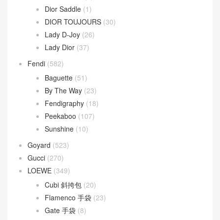
Dior
(508)
30 Montaigne
(9)
Dior Bobby
(4)
Dior Book Tote
(2)
Dior Caro
(15)
Dior Groove
(1)
Dior Saddle
(1)
DIOR TOUJOURS
(30)
Lady D-Joy
(26)
Lady Dior
(37)
Fendi
(582)
Baguette
(51)
By The Way
(23)
Fendigraphy
(18)
Peekaboo
(107)
Sunshine
(10)