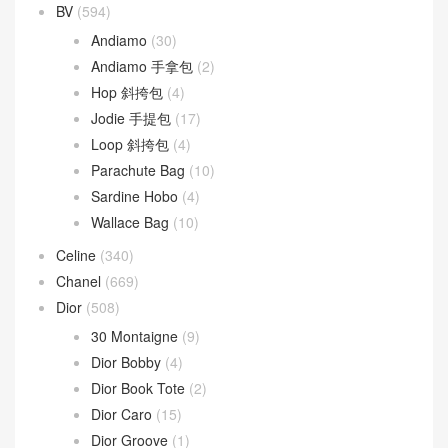
文章類目
BV
(594)
Andiamo
(30)
Andiamo 手拿包
(2)
Hop 斜挎包
(4)
Jodie 手提包
(17)
Loop 斜挎包
(4)
Parachute Bag
(10)
Sardine Hobo
(4)
Wallace Bag
(10)
Celine
(340)
Chanel
(669)