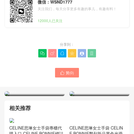
微信：WSND1777
关注我们，每天分享更多有趣的事儿，有趣有料！
12000人已关注
分享到：






贊(
0
)

CELINE包包棕色cuir馬鞍包
CELINE包包標誌是什麽樣子
正品 CELINE官網專櫃價格
的 焦糖色cuir 系列水桶包網
圖片
站
相关推荐
CELINE思琳女士手袋專櫃代
購入口 CELINE BONNIE標誌