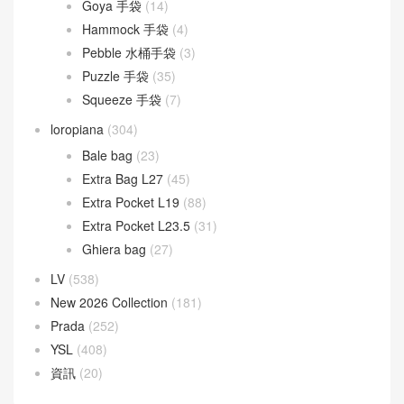
Goyard
(523)
Gucci
(270)
LOEWE
(349)
Cubi 斜挎包
(20)
Flamenco 手袋
(23)
Gate 手袋
(8)
Goya 手袋
(14)
Hammock 手袋
(4)
Pebble 水桶手袋
(3)
Puzzle 手袋
(35)
Squeeze 手袋
(7)
loropiana
(304)
Bale bag
(23)
Extra Bag L27
(45)
Extra Pocket L19
(88)
Extra Pocket L23.5
(31)
Ghiera bag
(27)