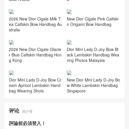
2026 New Dior Cigale Milk T
New Dior Cigale Pink Calfski
ea Calfskin Bow Handbag Au
n Origami Bow Handbag
stralia
2026 New Dior Cigale Glacie
Dior Mini Lady D-Joy Bow Bl
r Blue Calfskin Handbag Hon
ack Lambskin Handbag Wea
g Kong
ring Photos Malaysia
Dior Mini Lady D-Joy Bow Cr
New Dior Mini Lady D-Joy Bo
eam Apricot Lambskin Hand
w White Lambskin Handbag
bag Wearing Shots
Singapore
评论
搶沙發
評論前必須登入！