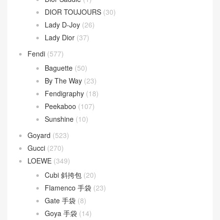
DIOR TOUJOURS
(30)
Lady D-Joy
(26)
Lady Dior
(37)
Fendi
(577)
Baguette
(50)
By The Way
(23)
Fendigraphy
(18)
Peekaboo
(107)
Sunshine
(10)
Goyard
(523)
Gucci
(270)
LOEWE
(349)
Cubi 斜挎包
(20)
Flamenco 手袋
(23)
Gate 手袋
(8)
Goya 手袋
(14)