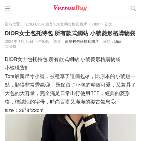


當前位置：
FEND DIOR 迪奥包包官网价格及圖片
Dior
正文
>
>
DIOR女士包托特包 所有款式網站 小號菱形格購物袋
2024年 4月 15日 下午6:45
作者：
迪奥包包价格和图片
分類：
Dior
343

DIOR女士包托特包 所有款式網站 小號菱形格購物袋
小號現貨‼️
Tote最新尺寸小號，被種草了這個包🌿，比原本的小號短一
點，顯得非常秀氣😘，既保留了小包的精致可愛，又兼具了
大包的大容量，完全滿足日常出行使用🙋🏻‍♀️，經典的菱形
格，標誌性的字母，時尚百搭又滿滿的復古氣息🤗
size：26*8*22cm