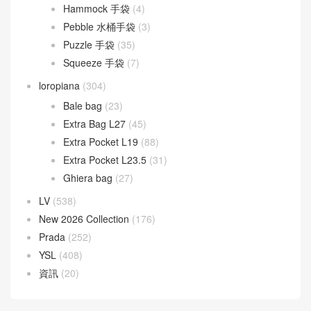
Hammock 手袋
(4)
Pebble 水桶手袋
(3)
Puzzle 手袋
(35)
Squeeze 手袋
(7)
loropiana
(304)
Bale bag
(23)
Extra Bag L27
(45)
Extra Pocket L19
(88)
Extra Pocket L23.5
(31)
Ghiera bag
(27)
LV
(538)
New 2026 Collection
(176)
Prada
(252)
YSL
(408)
資訊
(20)