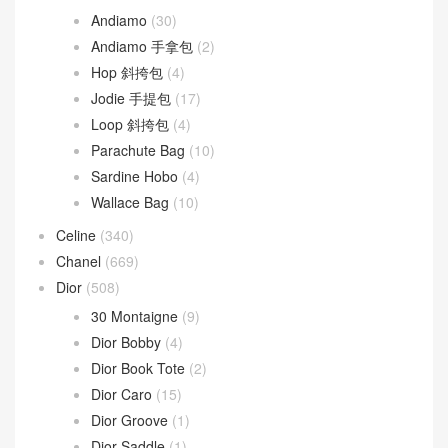
Andiamo
(30)
Andiamo 手拿包
(2)
Hop 斜挎包
(4)
Jodie 手提包
(17)
Loop 斜挎包
(4)
Parachute Bag
(10)
Sardine Hobo
(4)
Wallace Bag
(10)
Celine
(340)
Chanel
(669)
Dior
(508)
30 Montaigne
(9)
Dior Bobby
(4)
Dior Book Tote
(2)
Dior Caro
(15)
Dior Groove
(1)
Dior Saddle
(1)