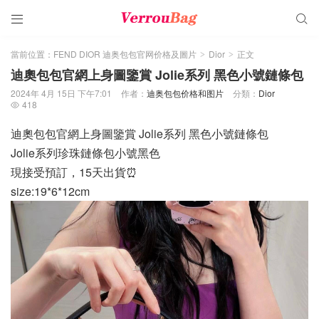


當前位置：
FEND DIOR 迪奥包包官网价格及圖片
Dior
正文
>
>
迪奧包包官網上身圖鑒賞 Jolie系列 黑色小號鏈條包
2024年 4月 15日 下午7:01
作者：
迪奥包包价格和图片
分類：
Dior
418

迪奧包包官網上身圖鑒賞 Jolie系列 黑色小號鏈條包
Jolie系列珍珠鏈條包小號黑色
現接受預訂，15天出貨⏰
size:19*6*12cm