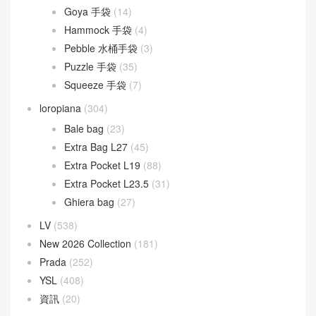
Goya 手袋
(14)
Hammock 手袋
(4)
Pebble 水桶手袋
(3)
Puzzle 手袋
(35)
Squeeze 手袋
(7)
loropiana
(304)
Bale bag
(23)
Extra Bag L27
(45)
Extra Pocket L19
(88)
Extra Pocket L23.5
(31)
Ghiera bag
(27)
LV
(538)
New 2026 Collection
(181)
Prada
(252)
YSL
(408)
資訊
(20)