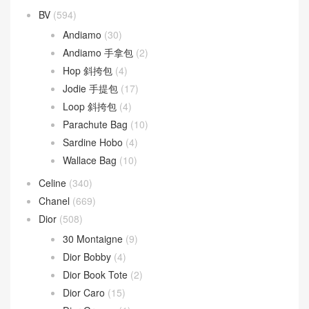
BV
(594)
Andiamo
(30)
Andiamo 手拿包
(2)
Hop 斜挎包
(4)
Jodie 手提包
(17)
Loop 斜挎包
(4)
Parachute Bag
(10)
Sardine Hobo
(4)
Wallace Bag
(10)
Celine
(340)
Chanel
(669)
Dior
(508)
30 Montaigne
(9)
Dior Bobby
(4)
Dior Book Tote
(2)
Dior Caro
(15)