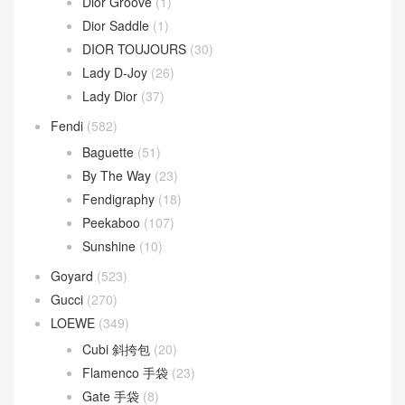
Dior Groove
(1)
Dior Saddle
(1)
DIOR TOUJOURS
(30)
Lady D-Joy
(26)
Lady Dior
(37)
Fendi
(582)
Baguette
(51)
By The Way
(23)
Fendigraphy
(18)
Peekaboo
(107)
Sunshine
(10)
Goyard
(523)
Gucci
(270)
LOEWE
(349)
Cubi 斜挎包
(20)
Flamenco 手袋
(23)
Gate 手袋
(8)