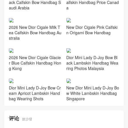
ack Calfskin Bow Handbag S
alfskin Handbag Price Canad
audi Arabia
a
2026 New Dior Cigale Milk T
New Dior Cigale Pink Calfski
ea Calfskin Bow Handbag Au
n Origami Bow Handbag
stralia
2026 New Dior Cigale Glacie
Dior Mini Lady D-Joy Bow Bl
r Blue Calfskin Handbag Hon
ack Lambskin Handbag Wea
g Kong
ring Photos Malaysia
Dior Mini Lady D-Joy Bow Cr
New Dior Mini Lady D-Joy Bo
eam Apricot Lambskin Hand
w White Lambskin Handbag
bag Wearing Shots
Singapore
评论
搶沙發