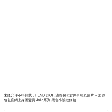
未经允许不得转载：
FEND DIOR 迪奥包包官网价格及圖片
»
迪奧
包包官網上身圖鑒賞 Jolie系列 黑色小號鏈條包