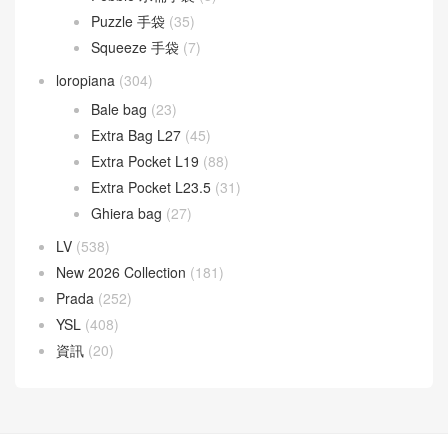
LOEWE
(349)
Cubi 斜挎包
(20)
Flamenco 手袋
(23)
Gate 手袋
(8)
Goya 手袋
(14)
Hammock 手袋
(4)
Pebble 水桶手袋
(3)
Puzzle 手袋
(35)
Squeeze 手袋
(7)
loropiana
(304)
Bale bag
(23)
Extra Bag L27
(45)
Extra Pocket L19
(88)
Extra Pocket L23.5
(31)
Ghiera bag
(27)
LV
(538)
New 2026 Collection
(181)