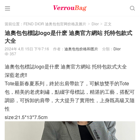


當前位置：
FEND DIOR 迪奥包包官网价格及圖片
Dior
正文
>
>
迪奧包包標誌logo是什麽 迪奧官方網站 托特包款式
大全
2024年 4月 15日 下午7:16
作者：
迪奥包包价格和图片
分類：
Dior
357

迪奧包包標誌logo是什麽 迪奧官方網站 托特包款式大全
深藍老虎‼️
Tote最新春夏系列，終於出肩帶款了，可解放雙手的Tote
包，精美的老虎刺繡，點綴字母標誌，精湛的工藝，搭配可
調節，可拆卸的肩帶，大大提升了實用性，上身既高級又隨
性
size:21.5*13*7.5cm