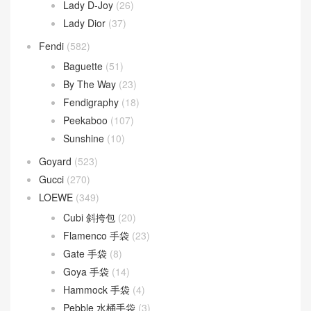
Dior Bobby
(4)
Dior Book Tote
(2)
Dior Caro
(15)
Dior Groove
(1)
Dior Saddle
(1)
DIOR TOUJOURS
(30)
Lady D-Joy
(26)
Lady Dior
(37)
Fendi
(582)
Baguette
(51)
By The Way
(23)
Fendigraphy
(18)
Peekaboo
(107)
Sunshine
(10)
Goyard
(523)
Gucci
(270)