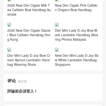
New Dior Collection Cigale Bl
ack Calfskin Bow Handbag S
audi Arabia
2026 New Dior Cigale Milk T
New Dior Cigale Pink Calfski
ea Calfskin Bow Handbag Au
n Origami Bow Handbag
stralia
2026 New Dior Cigale Glacie
Dior Mini Lady D-Joy Bow Bl
r Blue Calfskin Handbag Hon
ack Lambskin Handbag Wea
g Kong
ring Photos Malaysia
Dior Mini Lady D-Joy Bow Cr
New Dior Mini Lady D-Joy Bo
eam Apricot Lambskin Hand
w White Lambskin Handbag
bag Wearing Shots
Singapore