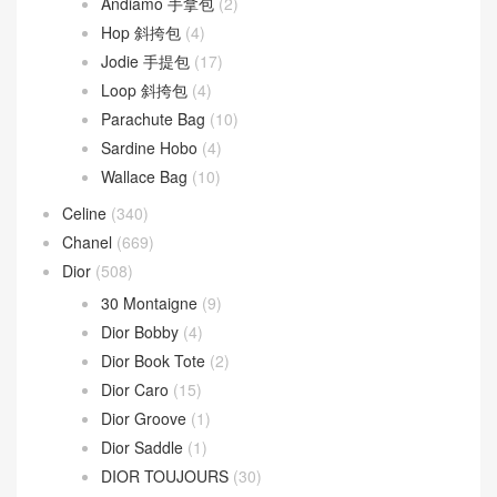
文章類目
BV
(594)
Andiamo
(30)
Andiamo 手拿包
(2)
Hop 斜挎包
(4)
Jodie 手提包
(17)
Loop 斜挎包
(4)
Parachute Bag
(10)
Sardine Hobo
(4)
Wallace Bag
(10)
Celine
(340)
Chanel
(669)
Dior
(508)
30 Montaigne
(9)