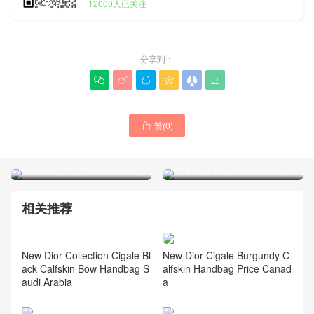
12000人已关注
分享到：






贊(
0
)

迪奧的女包一般多少錢 灰色
迪奧包包專櫃經典款最新 珍
老虎刺繡TOTE網站價格圖片
珠鏈條 小號白色羊皮手拿包
相关推荐
New Dior Cigale Burgundy C
alfskin Handbag Price Canad
a