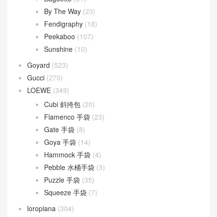
By The Way
(23)
Fendigraphy
(18)
Peekaboo
(107)
Sunshine
(10)
Goyard
(523)
Gucci
(270)
LOEWE
(349)
Cubi 斜挎包
(20)
Flamenco 手袋
(23)
Gate 手袋
(8)
Goya 手袋
(14)
Hammock 手袋
(4)
Pebble 水桶手袋
(3)
Puzzle 手袋
(35)
Squeeze 手袋
(7)
loropiana
(304)