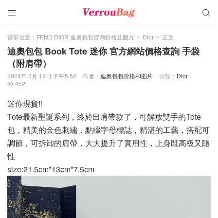


當前位置：
FEND DIOR 迪奥包包官网价格及圖片
Dior
正文
>
>
迪奧包包 Book Tote 迷你 官方網站價格查詢 手袋
（附肩帶）
2024年 3月 18日 下午5:52
作者：
迪奥包包价格和图片
分類：
Dior
452

迷你現貨‼️
Tote最新聖誕系列，終於出肩帶款了，可解放雙手的Tote
包，精美的金色刺繡，點綴字母標誌，精湛的工藝，搭配可
調節，可拆卸的肩帶，大大提升了實用性，上身既高級又隨
性
size:21.5cm*13cm*7.5cm