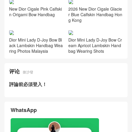
New Dior Cigale Pink Calfski
2026 New Dior Cigale Glacie
n Origami Bow Handbag
r Blue Calfskin Handbag Hon
g Kong
Dior Mini Lady D-Joy Bow Bl
Dior Mini Lady D-Joy Bow Cr
ack Lambskin Handbag Wea
eam Apricot Lambskin Hand
ring Photos Malaysia
bag Wearing Shots
评论
搶沙發
評論前必須登入！
WhatsApp