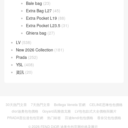
Bale bag
(23)
Extra Bag L27
(45)
Extra Pocket L19
(88)
Extra Pocket L23.5
(31)
Ghiera bag
(27)
LV
(538)
New 2026 Collection
(181)
Prada
(252)
YSL
(408)
資訊
(20)
30天熱門文章
7天熱門文章
Bottega Veneta 官網
CELINE思琳包包價格
dior迪奧包包價格
Goyard高雅德戈雅
LV包包款式大全價格與圖片
PRADA普拉達包包官網
热门标签
芬迪fendi包包價格
香奈兒包包價格
© 2026
FEND DIOR 迪奥包包官网价格及圖片