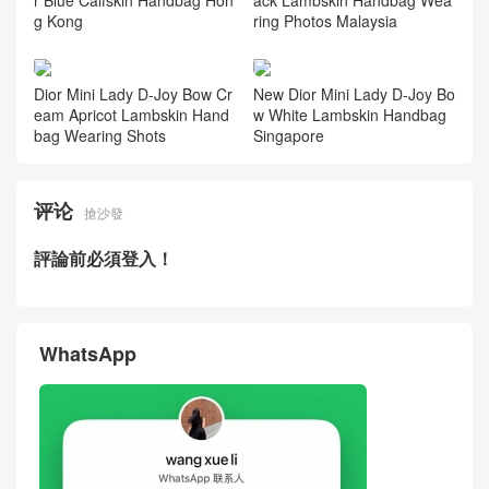
g Kong
ring Photos Malaysia
Dior Mini Lady D-Joy Bow Cr
New Dior Mini Lady D-Joy Bo
eam Apricot Lambskin Hand
w White Lambskin Handbag
bag Wearing Shots
Singapore
评论
搶沙發
評論前必須登入！
WhatsApp