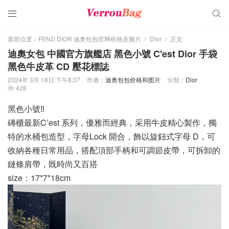


當前位置：
FEND DIOR 迪奥包包官网价格及圖片
Dior
正文
>
>
迪奧女包 中國官方旗艦店 黑色小號 C'est Dior 手袋
黑色牛皮革 CD 壓花標誌
2024年 3月 18日 下午8:37
作者：
迪奥包包价格和图片
分類：
Dior
428

黑色小號‼️
磚櫃最新C’est 系列，優雅而經典，采用牛皮精心製作，獨
特的水桶包造型，字母Lock 開合，飾以旋鈕式字母 D，可
收納各種日常用品，搭配頂部手柄和可調節皮帶，可拆卸的
鏈條肩帶，既時尚又百搭
size：17*7*18cm