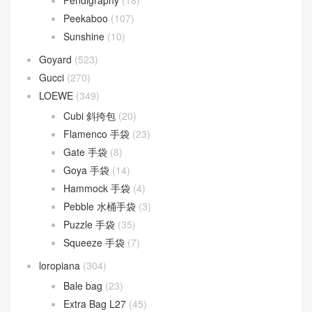
Peekaboo
(107)
Sunshine
(10)
Goyard
(523)
Gucci
(270)
LOEWE
(349)
Cubi 斜挎包
(20)
Flamenco 手袋
(23)
Gate 手袋
(8)
Goya 手袋
(14)
Hammock 手袋
(4)
Pebble 水桶手袋
(3)
Puzzle 手袋
(35)
Squeeze 手袋
(7)
loropiana
(304)
Bale bag
(23)
Extra Bag L27
(45)