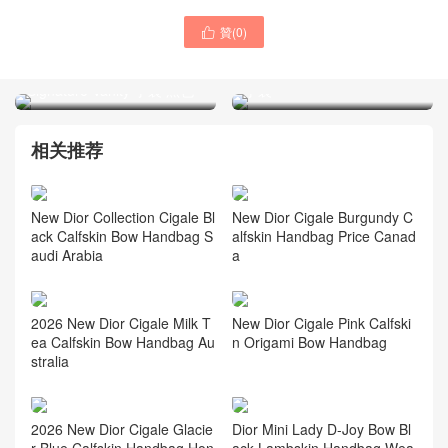
贊(
0
)

迪奧女包 中國官方網站價格
Dior包包多少錢 官方網站
及圖片 藍色小號C'est Dior
Signature Vanity 手袋 黑色
手袋
相关推荐
New Dior Collection Cigale Bl
New Dior Cigale Burgundy C
ack Calfskin Bow Handbag S
alfskin Handbag Price Canad
audi Arabia
a
2026 New Dior Cigale Milk T
New Dior Cigale Pink Calfski
ea Calfskin Bow Handbag Au
n Origami Bow Handbag
stralia
2026 New Dior Cigale Glacie
Dior Mini Lady D-Joy Bow Bl
r Blue Calfskin Handbag Hon
ack Lambskin Handbag Wea