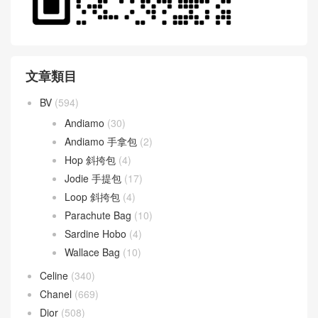
文章類目
BV
(594)
Andiamo
(30)
Andiamo 手拿包
(2)
Hop 斜挎包
(4)
Jodie 手提包
(17)
Loop 斜挎包
(4)
Parachute Bag
(10)
Sardine Hobo
(4)
Wallace Bag
(10)
Celine
(340)
Chanel
(669)
Dior
(508)