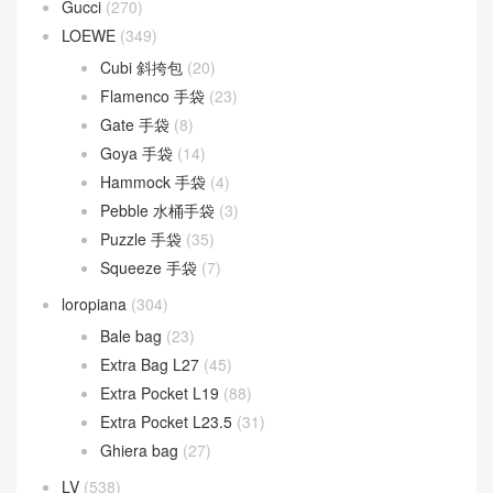
Gucci
(270)
LOEWE
(349)
Cubi 斜挎包
(20)
Flamenco 手袋
(23)
Gate 手袋
(8)
Goya 手袋
(14)
Hammock 手袋
(4)
Pebble 水桶手袋
(3)
Puzzle 手袋
(35)
Squeeze 手袋
(7)
loropiana
(304)
Bale bag
(23)
Extra Bag L27
(45)
Extra Pocket L19
(88)
Extra Pocket L23.5
(31)
Ghiera bag
(27)
LV
(538)