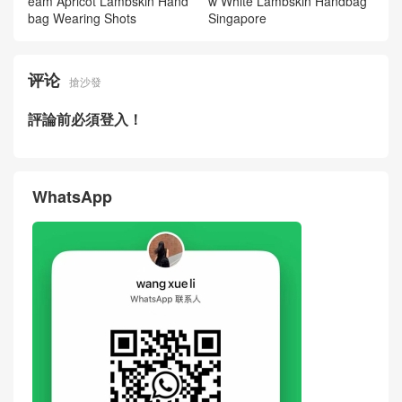
eam Apricot Lambskin Hand
w White Lambskin Handbag
bag Wearing Shots
Singapore
评论
搶沙發
評論前必須登入！
WhatsApp