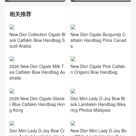
相关推荐
New Dior Collection Cigale Bl
New Dior Cigale Burgundy C
ack Calfskin Bow Handbag S
alfskin Handbag Price Canad
audi Arabia
a
2026 New Dior Cigale Milk T
New Dior Cigale Pink Calfski
ea Calfskin Bow Handbag Au
n Origami Bow Handbag
stralia
2026 New Dior Cigale Glacie
Dior Mini Lady D-Joy Bow Bl
r Blue Calfskin Handbag Hon
ack Lambskin Handbag Wea
g Kong
ring Photos Malaysia
Dior Mini Lady D-Joy Bow Cr
New Dior Mini Lady D-Joy Bo