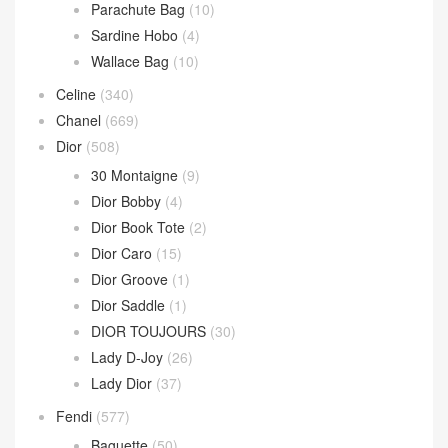
BV
(594)
Andiamo
(30)
Andiamo 手拿包
(2)
Hop 斜挎包
(4)
Jodie 手提包
(17)
Loop 斜挎包
(4)
Parachute Bag
(10)
Sardine Hobo
(4)
Wallace Bag
(10)
Celine
(340)
Chanel
(669)
Dior
(508)
30 Montaigne
(9)
Dior Bobby
(4)
Dior Book Tote
(2)
Dior Caro
(15)