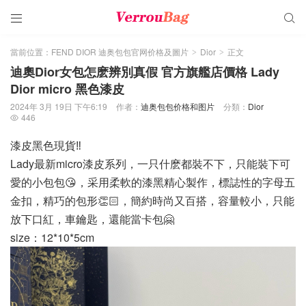


當前位置：
FEND DIOR 迪奥包包官网价格及圖片
Dior
正文
>
>
迪奧Dior女包怎麽辨別真假 官方旗艦店價格 Lady
Dior micro 黑色漆皮
2024年 3月 19日 下午6:19
作者：
迪奥包包价格和图片
分類：
Dior
446

漆皮黑色現貨‼️
Lady最新micro漆皮系列，一只什麽都裝不下，只能裝下可
愛的小包包😘，采用柔軟的漆黑精心製作，標誌性的字母五
金扣，精巧的包形👏🏻，簡約時尚又百搭，容量較小，只能
放下口紅，車鑰匙，還能當卡包🤗
size：12*10*5cm