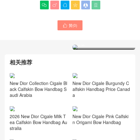






贊(
0
)

Dior包包官方网站 Lady Dior
超迷你手袋 奶白色羊皮革藤
格纹
迪奧包包限定版 新加坡專賣
店價格多少錢 Lady Dior 迷
你 手袋
相关推荐