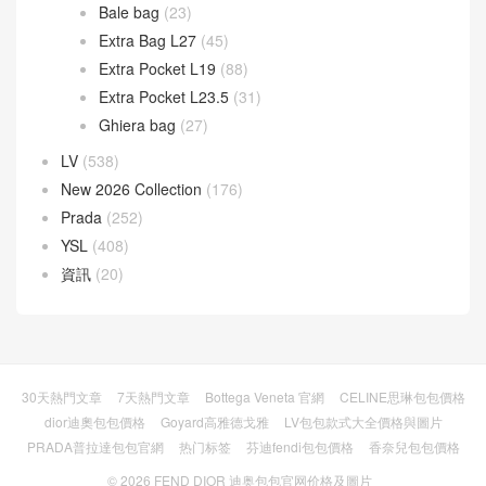
Gate 手袋
(8)
Goya 手袋
(14)
Hammock 手袋
(4)
Pebble 水桶手袋
(3)
Puzzle 手袋
(35)
Squeeze 手袋
(7)
loropiana
(304)
Bale bag
(23)
Extra Bag L27
(45)
Extra Pocket L19
(88)
Extra Pocket L23.5
(31)
Ghiera bag
(27)
LV
(538)
New 2026 Collection
(176)
Prada
(252)
YSL
(408)
資訊
(20)