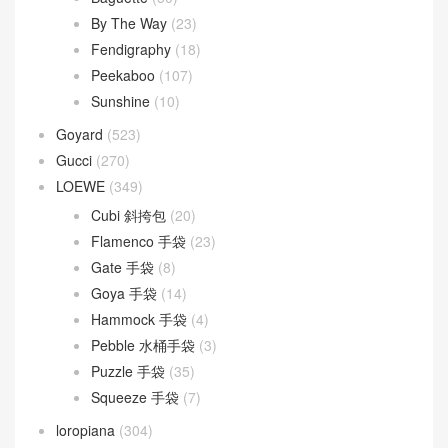
Dior Groove
(1)
Dior Saddle
(1)
DIOR TOUJOURS
(30)
Lady D-Joy
(26)
Lady Dior
(37)
Fendi
(577)
Baguette
(50)
By The Way
(23)
Fendigraphy
(18)
Peekaboo
(107)
Sunshine
(10)
Goyard
(523)
Gucci
(270)
LOEWE
(349)
Cubi 斜挎包
(20)
Flamenco 手袋
(23)