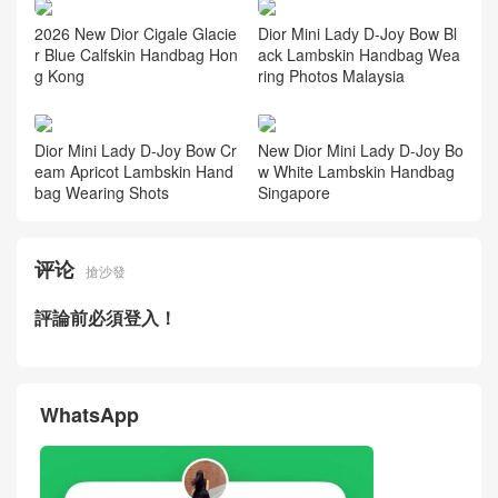
New Dior Collection Cigale Bl
New Dior Cigale Burgundy C
ack Calfskin Bow Handbag S
alfskin Handbag Price Canad
audi Arabia
a
2026 New Dior Cigale Milk T
New Dior Cigale Pink Calfski
ea Calfskin Bow Handbag Au
n Origami Bow Handbag
stralia
2026 New Dior Cigale Glacie
Dior Mini Lady D-Joy Bow Bl
r Blue Calfskin Handbag Hon
ack Lambskin Handbag Wea
g Kong
ring Photos Malaysia
Dior Mini Lady D-Joy Bow Cr
New Dior Mini Lady D-Joy Bo
eam Apricot Lambskin Hand
w White Lambskin Handbag
bag Wearing Shots
Singapore
评论
搶沙發