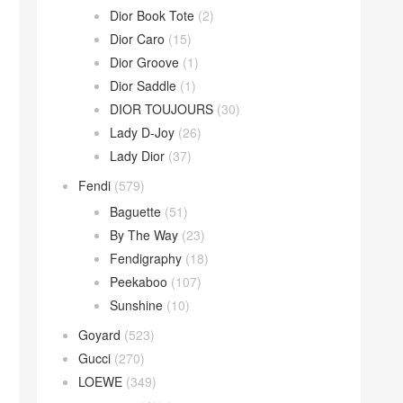
Dior Book Tote
(2)
Dior Caro
(15)
Dior Groove
(1)
Dior Saddle
(1)
DIOR TOUJOURS
(30)
Lady D-Joy
(26)
Lady Dior
(37)
Fendi
(579)
Baguette
(51)
By The Way
(23)
Fendigraphy
(18)
Peekaboo
(107)
Sunshine
(10)
Goyard
(523)
Gucci
(270)
LOEWE
(349)