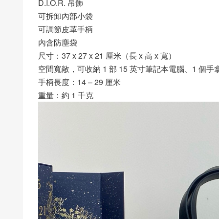
D.I.O.R. 吊飾
可拆卸內部小袋
可調節皮革手柄
內含防塵袋
尺寸：37 x 27 x 21 厘米（長 x 高 x 寬）
空間寬敞，可收納 1 部 15 英寸筆記本電腦、1 個
手柄長度：14 – 29 厘米
重量：約 1 千克