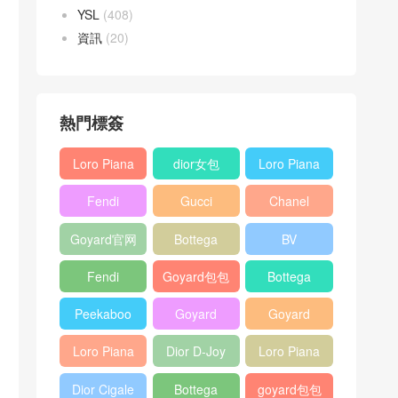
YSL
(408)
資訊
(20)
熱門標簽
Loro Piana
dior女包
Loro Piana
L19
L19
Fendi
Gucci
Chanel
Shoulder
Crossbody
Baguette
Horsebit
25bag
Bag
Bag
Goyard官网
Bottega
BV
bag
1955 bag
veneta包包
Pinacoteca
Fendi
Goyard包包
Bottega
tote bag
Peekaboo
多少钱
veneta女包
Peekaboo
Goyard
Goyard
bag
ISeeU中號
Crossbody
Shoulder
Loro Piana
Dior D-Joy
Loro Piana
手提包
Bag
Bag
L19 Clutch
mini bag
Extra
Dior Cigale
Bottega
goyard包包