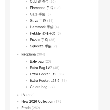
Cubi 斜挎包
(20)
Flamenco 手袋
(23)
Gate 手袋
(8)
Goya 手袋
(14)
Hammock 手袋
(4)
Pebble 水桶手袋
(3)
Puzzle 手袋
(35)
Squeeze 手袋
(7)
loropiana
(304)
Bale bag
(23)
Extra Bag L27
(45)
Extra Pocket L19
(88)
Extra Pocket L23.5
(31)
Ghiera bag
(27)
LV
(538)
New 2026 Collection
(178)
Prada
(252)