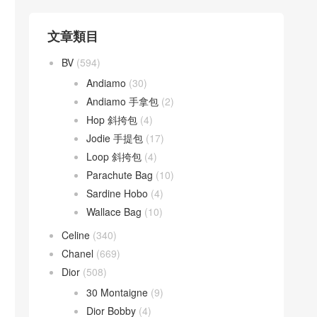
文章類目
BV
(594)
Andiamo
(30)
Andiamo 手拿包
(2)
Hop 斜挎包
(4)
Jodie 手提包
(17)
Loop 斜挎包
(4)
Parachute Bag
(10)
Sardine Hobo
(4)
Wallace Bag
(10)
Celine
(340)
Chanel
(669)
Dior
(508)
30 Montaigne
(9)
Dior Bobby
(4)