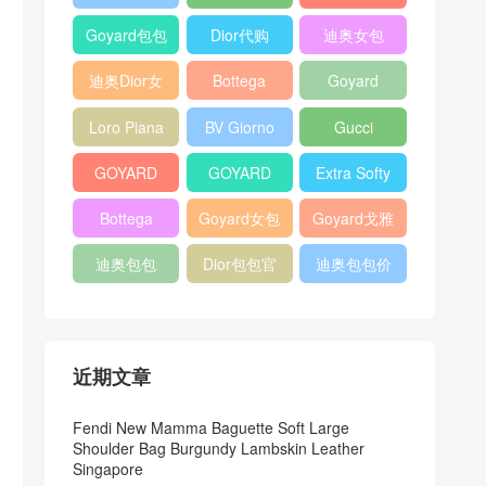
Bag
Pocket L19
Handbag
Veneta
官方旗艦店
Goyard包包
Dior代购
迪奥女包
Andiamo
价格
shoulder
迪奥Dior女
Bottega
Goyard
bag
包
veneta官网
Notebook
Loro Piana
BV Giorno
Gucci
Cover
Bucket Bag
clutch bag
horsebit
GOYARD
GOYARD
Extra Softy
bag
Pet Tote
Bifold Wallet
Bag L33
Bottega
Goyard女包
Goyard戈雅
Bag
Veneta
迪奥包包
Dior包包官
迪奥包包价
Woven Tote
网
格
Bag
近期文章
Fendi New Mamma Baguette Soft Large
Shoulder Bag Burgundy Lambskin Leather
Singapore