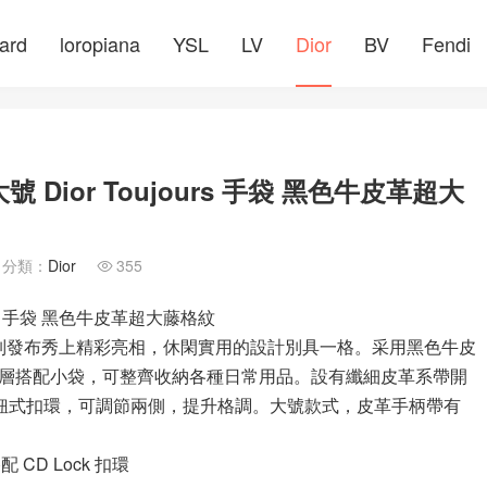
ard
loropiana
YSL
LV
Dior
BV
Fendi
Dior Toujours 手袋 黑色牛皮革超大
分類：
Dior
355

urs 手袋 黑色牛皮革超大藤格紋
夏成衣系列發布秀上精彩亮相，休閑實用的設計別具一格。采用黑色牛皮
層搭配小袋，可整齊收納各種日常用品。設有纖細皮革系帶開
D 旋鈕式扣環，可調節兩側，提升格調。大號款式，皮革手柄帶有
配 CD Lock 扣環