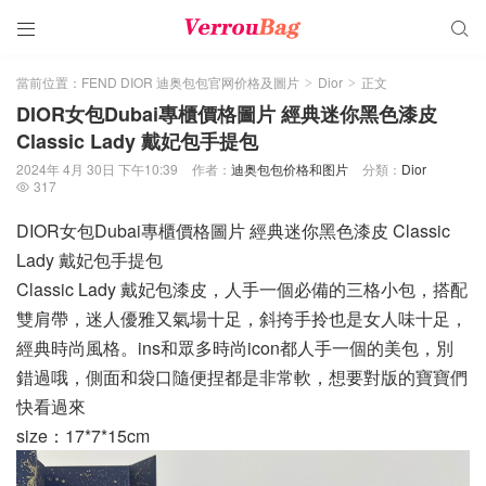


當前位置：
FEND DIOR 迪奥包包官网价格及圖片
Dior
正文
>
>
DIOR女包Dubai專櫃價格圖片 經典迷你黑色漆皮
Classic Lady 戴妃包手提包
2024年 4月 30日 下午10:39
作者：
迪奥包包价格和图片
分類：
Dior
317

DIOR女包Dubai專櫃價格圖片 經典迷你黑色漆皮 Classic
Lady 戴妃包手提包
Classic Lady 戴妃包漆皮，人手一個必備的三格小包，搭配
雙肩帶，迷人優雅又氣場十足，斜挎手拎也是女人味十足，
經典時尚風格。ins和眾多時尚icon都人手一個的美包，別
錯過哦，側面和袋口隨便捏都是非常軟，想要對版的寶寶們
快看過來
size：17*7*15cm