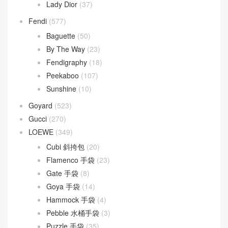
Dior Bobby
(4)
Dior Book Tote
(2)
Dior Caro
(15)
Dior Groove
(1)
Dior Saddle
(1)
DIOR TOUJOURS
(30)
Lady D-Joy
(26)
Lady Dior
(37)
Fendi
(577)
Baguette
(50)
By The Way
(23)
Fendigraphy
(18)
Peekaboo
(107)
Sunshine
(10)
Goyard
(523)
Gucci
(270)
LOEWE
(349)