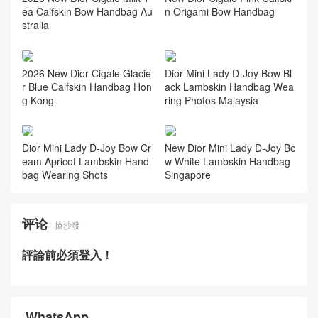
相关推荐
New Dior Collection Cigale Bl
New Dior Cigale Burgundy C
ack Calfskin Bow Handbag S
alfskin Handbag Price Canad
audi Arabia
a
2026 New Dior Cigale Milk T
New Dior Cigale Pink Calfski
ea Calfskin Bow Handbag Au
n Origami Bow Handbag
stralia
2026 New Dior Cigale Glacie
Dior Mini Lady D-Joy Bow Bl
r Blue Calfskin Handbag Hon
ack Lambskin Handbag Wea
g Kong
ring Photos Malaysia
Dior Mini Lady D-Joy Bow Cr
New Dior Mini Lady D-Joy Bo
eam Apricot Lambskin Hand
w White Lambskin Handbag
bag Wearing Shots
Singapore