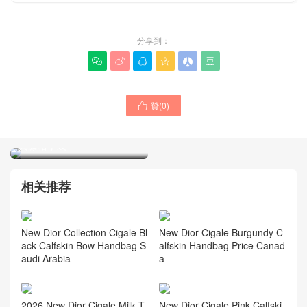
分享到：






贊(
0
)
DIOR迪奧女士包新款官方網

站專賣店款式大全 LADY經
典藤格手袋
Australia DIOR女士手袋專
櫃 LADY最新款式 95.22迷
你系列手提包