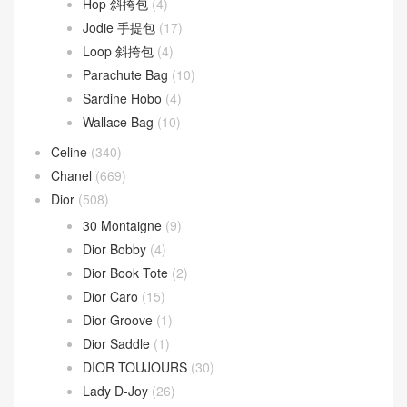
文章類目
BV
(594)
Andiamo
(30)
Andiamo 手拿包
(2)
Hop 斜挎包
(4)
Jodie 手提包
(17)
Loop 斜挎包
(4)
Parachute Bag
(10)
Sardine Hobo
(4)
Wallace Bag
(10)
Celine
(340)
Chanel
(669)
Dior
(508)
30 Montaigne
(9)