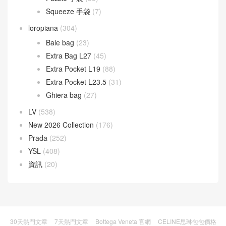
Cubi 斜挎包
(20)
Flamenco 手袋
(23)
Gate 手袋
(8)
Goya 手袋
(14)
Hammock 手袋
(4)
Pebble 水桶手袋
(3)
Puzzle 手袋
(35)
Squeeze 手袋
(7)
loropiana
(304)
Bale bag
(23)
Extra Bag L27
(45)
Extra Pocket L19
(88)
Extra Pocket L23.5
(31)
Ghiera bag
(27)
LV
(538)
New 2026 Collection
(176)