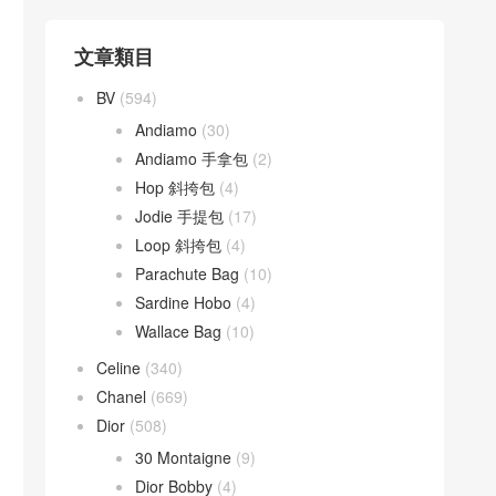
文章類目
BV
(594)
Andiamo
(30)
Andiamo 手拿包
(2)
Hop 斜挎包
(4)
Jodie 手提包
(17)
Loop 斜挎包
(4)
Parachute Bag
(10)
Sardine Hobo
(4)
Wallace Bag
(10)
Celine
(340)
Chanel
(669)
Dior
(508)
30 Montaigne
(9)
Dior Bobby
(4)