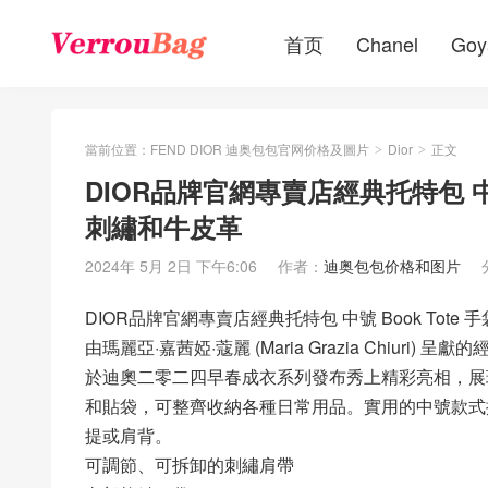
首页
Chanel
Goy
當前位置：
FEND DIOR 迪奥包包官网价格及圖片
Dior
正文
>
>
DIOR品牌官網專賣店經典托特包 中號 B
刺繡和牛皮革
2024年 5月 2日 下午6:06
作者：
迪奥包包价格和图片
DIOR品牌官網專賣店經典托特包 中號 Book Tote 手
由瑪麗亞·嘉茜婭·蔻麗 (Maria Grazia Chiuri
於迪奧二零二四早春成衣系列發布秀上精彩亮相，展現經
和貼袋，可整齊收納各種日常用品。實用的中號款式搭
提或肩背。
可調節、可拆卸的刺繡肩帶