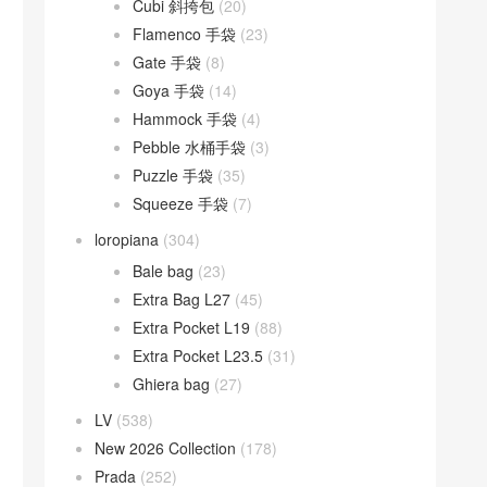
Cubi 斜挎包
(20)
Flamenco 手袋
(23)
Gate 手袋
(8)
Goya 手袋
(14)
Hammock 手袋
(4)
Pebble 水桶手袋
(3)
Puzzle 手袋
(35)
Squeeze 手袋
(7)
loropiana
(304)
Bale bag
(23)
Extra Bag L27
(45)
Extra Pocket L19
(88)
Extra Pocket L23.5
(31)
Ghiera bag
(27)
LV
(538)
New 2026 Collection
(178)
Prada
(252)