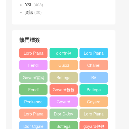
YSL
(408)
資訊
(20)
熱門標簽
Loro Piana
dior女包
Loro Piana
L19
L19
Fendi
Gucci
Chanel
Shoulder
Crossbody
Baguette
Horsebit
25bag
Bag
Bag
Goyard官网
Bottega
BV
bag
1955 bag
veneta包包
Pinacoteca
Fendi
Goyard包包
Bottega
tote bag
Peekaboo
多少钱
veneta女包
Peekaboo
Goyard
Goyard
bag
ISeeU中號
Crossbody
Shoulder
Loro Piana
Dior D-Joy
Loro Piana
手提包
Bag
Bag
L19 Clutch
mini bag
Extra
Dior Cigale
Bottega
goyard包包