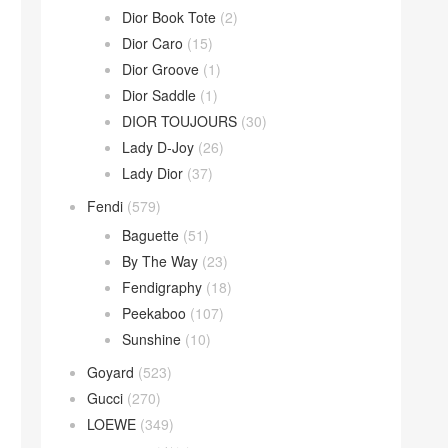
Dior Book Tote
(2)
Dior Caro
(15)
Dior Groove
(1)
Dior Saddle
(1)
DIOR TOUJOURS
(30)
Lady D-Joy
(26)
Lady Dior
(37)
Fendi
(579)
Baguette
(51)
By The Way
(23)
Fendigraphy
(18)
Peekaboo
(107)
Sunshine
(10)
Goyard
(523)
Gucci
(270)
LOEWE
(349)