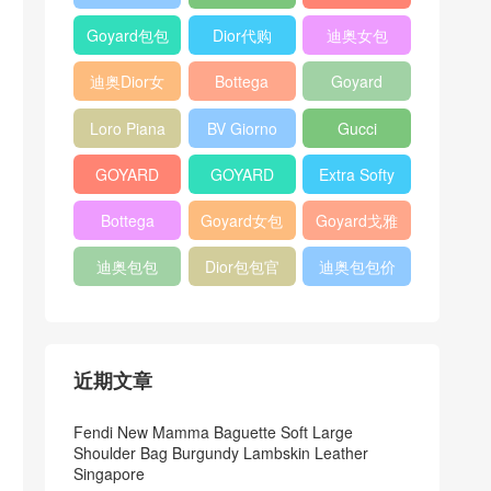
Bag
Pocket L19
Handbag
Veneta
官方旗艦店
Goyard包包
Dior代购
迪奥女包
Andiamo
价格
shoulder
迪奥Dior女
Bottega
Goyard
bag
包
veneta官网
Notebook
Loro Piana
BV Giorno
Gucci
Cover
Bucket Bag
clutch bag
horsebit
GOYARD
GOYARD
Extra Softy
bag
Pet Tote
Bifold Wallet
Bag L33
Bottega
Goyard女包
Goyard戈雅
Bag
Veneta
迪奥包包
Dior包包官
迪奥包包价
Woven Tote
网
格
Bag
近期文章
Fendi New Mamma Baguette Soft Large
Shoulder Bag Burgundy Lambskin Leather
Singapore