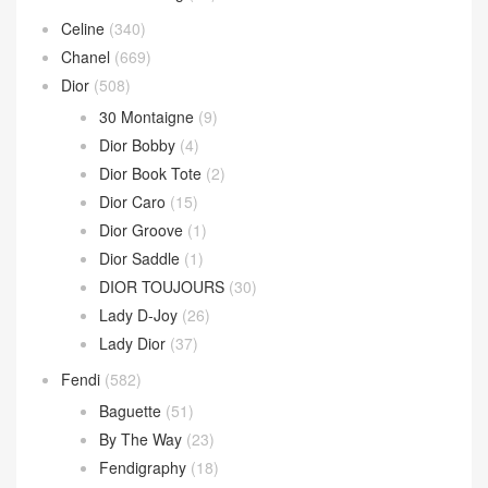
Celine
(340)
Chanel
(669)
Dior
(508)
30 Montaigne
(9)
Dior Bobby
(4)
Dior Book Tote
(2)
Dior Caro
(15)
Dior Groove
(1)
Dior Saddle
(1)
DIOR TOUJOURS
(30)
Lady D-Joy
(26)
Lady Dior
(37)
Fendi
(582)
Baguette
(51)
By The Way
(23)
Fendigraphy
(18)
Peekaboo
(107)