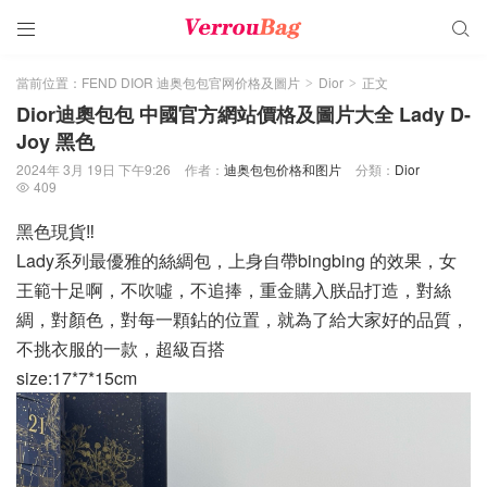


當前位置：
FEND DIOR 迪奥包包官网价格及圖片
Dior
正文
>
>
Dior迪奧包包 中國官方網站價格及圖片大全 Lady D-
Joy 黑色
2024年 3月 19日 下午9:26
作者：
迪奥包包价格和图片
分類：
Dior
409

黑色現貨‼️
Lady系列最優雅的絲綢包，上身自帶bingbing 的效果，女
王範十足啊，不吹噓，不追捧，重金購入朕品打造，對絲
綢，對顏色，對每一顆鉆的位置，就為了給大家好的品質，
不挑衣服的一款，超級百搭
size:17*7*15cm