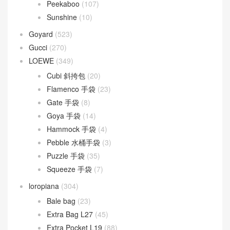
Sunshine
(10)
Goyard
(523)
Gucci
(270)
LOEWE
(349)
Cubi 斜挎包
(20)
Flamenco 手袋
(23)
Gate 手袋
(8)
Goya 手袋
(14)
Hammock 手袋
(4)
Pebble 水桶手袋
(3)
Puzzle 手袋
(35)
Squeeze 手袋
(7)
loropiana
(304)
Bale bag
(23)
Extra Bag L27
(45)
Extra Pocket L19
(88)