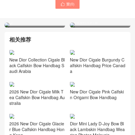
贊(
0
)
迪奧包包 香港官方網站價格

Dior迪奧包包代購多少錢 中
及圖片大全 Lady 灰色絲綢
國官方網站價格及圖片
包
BOOK TOTE
相关推荐
New Dior Collection Cigale Bl
New Dior Cigale Burgundy C
ack Calfskin Bow Handbag S
alfskin Handbag Price Canad
audi Arabia
a
2026 New Dior Cigale Milk T
New Dior Cigale Pink Calfski
ea Calfskin Bow Handbag Au
n Origami Bow Handbag
stralia
2026 New Dior Cigale Glacie
Dior Mini Lady D-Joy Bow Bl
r Blue Calfskin Handbag Hon
ack Lambskin Handbag Wea
g Kong
ring Photos Malaysia