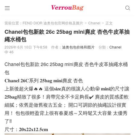


當前位置：
FEND DIOR 迪奥包包官网价格及圖片
Chanel
正文
>
>
Chanel包包新款 26c 25bag mini麂皮 杏色牛皮革抽
繩水桶包
2026年 6月 10日 下午8:58
作者：
迪奥包包价格和图片
分類：
Chanel
46

Chanel包包新款 26c 25bag mini麂皮 杏色牛皮革抽繩水桶
包
𝐂𝐡𝐚𝐧𝐞𝐥 𝟐𝟔𝐂系列 𝟐𝟓𝐛𝐚𝐠 𝐦𝐢𝐧𝐢麂皮 杏色
上新後超火爆🔥🔥 這個𝐬𝐢𝐳𝐞真的很讓人心動🤩 𝐦𝐢𝐧𝐢的尺寸讓
𝟐𝟓𝐛𝐚𝐠精致了很多！肩帶完全不卡足夠長✔️ 麂皮的質感柔軟
細膩；依舊是做舊複古五金； 開口可調節的抽繩設計很實
用！ 包包很輕盈背上很有春夏感～又時髦又大容量 太優秀
了‼️
尺寸：𝟐𝟎𝐱𝟐𝟐𝐱𝟏𝟐.𝟓𝐜𝐦