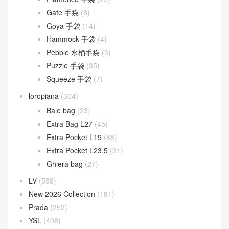
Gate 手袋
(8)
Goya 手袋
(14)
Hammock 手袋
(4)
Pebble 水桶手袋
(3)
Puzzle 手袋
(35)
Squeeze 手袋
(7)
loropiana
(304)
Bale bag
(23)
Extra Bag L27
(45)
Extra Pocket L19
(88)
Extra Pocket L23.5
(31)
Ghiera bag
(27)
LV
(538)
New 2026 Collection
(181)
Prada
(252)
YSL
(408)