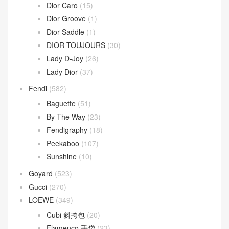
Dior Caro
(15)
Dior Groove
(1)
Dior Saddle
(1)
DIOR TOUJOURS
(30)
Lady D-Joy
(26)
Lady Dior
(37)
Fendi
(582)
Baguette
(51)
By The Way
(23)
Fendigraphy
(18)
Peekaboo
(107)
Sunshine
(10)
Goyard
(523)
Gucci
(270)
LOEWE
(349)
Cubi 斜挎包
(20)
Flamenco 手袋
(23)