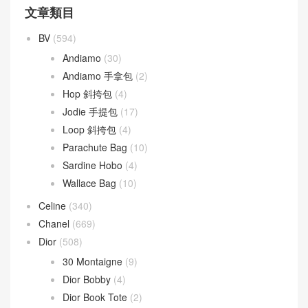
文章類目
BV
(594)
Andiamo
(30)
Andiamo 手拿包
(2)
Hop 斜挎包
(4)
Jodie 手提包
(17)
Loop 斜挎包
(4)
Parachute Bag
(10)
Sardine Hobo
(4)
Wallace Bag
(10)
Celine
(340)
Chanel
(669)
Dior
(508)
30 Montaigne
(9)
Dior Bobby
(4)
Dior Book Tote
(2)