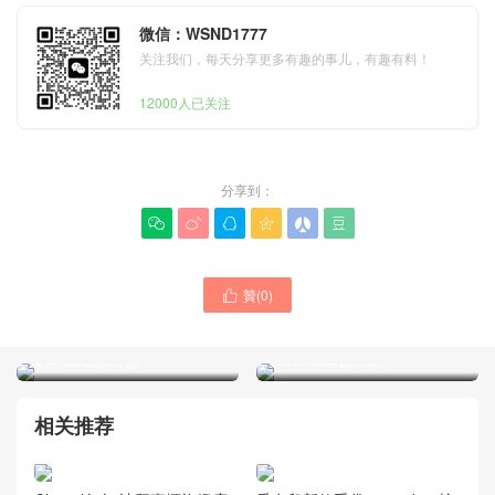
微信：WSND1777
关注我们，每天分享更多有趣的事儿，有趣有料！
12000人已关注
分享到：






贊(
0
)

Taiwan Chanel女包專櫃
Chanel包包新款25bag 小雞
26c 25bag mini 黑銀油蠟牛
黃 mini麂皮抽繩水桶包
皮革抽繩水桶包
Indonesia官網款
相关推荐