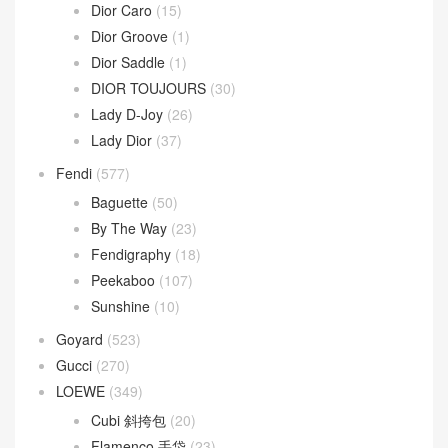
Dior Caro
(15)
Dior Groove
(1)
Dior Saddle
(1)
DIOR TOUJOURS
(30)
Lady D-Joy
(26)
Lady Dior
(37)
Fendi
(577)
Baguette
(50)
By The Way
(23)
Fendigraphy
(18)
Peekaboo
(107)
Sunshine
(10)
Goyard
(523)
Gucci
(270)
LOEWE
(349)
Cubi 斜挎包
(20)
Flamenco 手袋
(23)