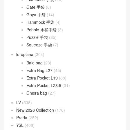
Gate 手袋
(8)
Goya 手袋
(14)
Hammock 手袋
(4)
Pebble 水桶手袋
(3)
Puzzle 手袋
(35)
Squeeze 手袋
(7)
loropiana
(304)
Bale bag
(23)
Extra Bag L27
(45)
Extra Pocket L19
(88)
Extra Pocket L23.5
(31)
Ghiera bag
(27)
LV
(538)
New 2026 Collection
(176)
Prada
(252)
YSL
(408)