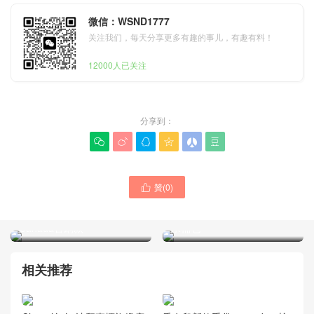
微信：WSND1777
关注我们，每天分享更多有趣的事儿，有趣有料！
12000人已关注
分享到：






贊(
0
)

香奈兒經典新品手袋 26c
Chanel包包新款25bag 26c
25bag 大象灰 mini麂皮抽繩
mini麂皮粉色抽繩水桶包
水桶包
Canada官網款
相关推荐