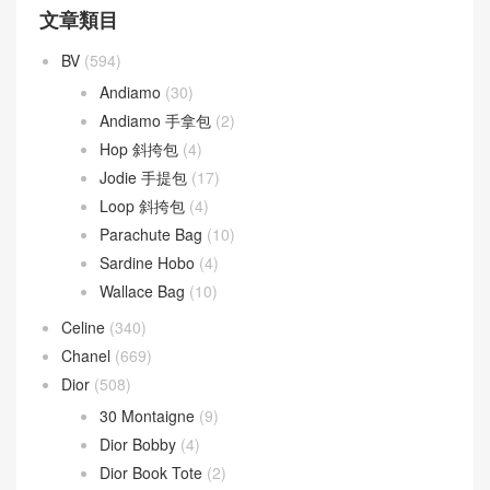
文章類目
BV
(594)
Andiamo
(30)
Andiamo 手拿包
(2)
Hop 斜挎包
(4)
Jodie 手提包
(17)
Loop 斜挎包
(4)
Parachute Bag
(10)
Sardine Hobo
(4)
Wallace Bag
(10)
Celine
(340)
Chanel
(669)
Dior
(508)
30 Montaigne
(9)
Dior Bobby
(4)
Dior Book Tote
(2)