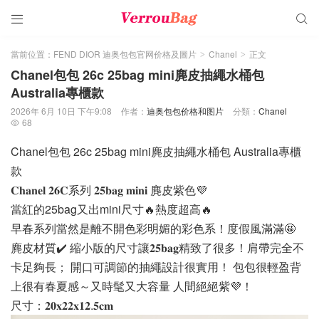


當前位置：
FEND DIOR 迪奥包包官网价格及圖片
Chanel
正文
>
>
Chanel包包 26c 25bag mini麂皮抽繩水桶包
Australia專櫃款
2026年 6月 10日 下午9:08
作者：
迪奥包包价格和图片
分類：
Chanel
68

Chanel包包 26c 25bag mini麂皮抽繩水桶包 Australia專櫃
款
𝐂𝐡𝐚𝐧𝐞𝐥 𝟐𝟔𝐂系列 𝟐𝟓𝐛𝐚𝐠 𝐦𝐢𝐧𝐢 麂皮紫色💜
當紅的25bag又出mini尺寸🔥熱度超高🔥
早春系列當然是離不開色彩明媚的彩色系！度假風滿滿🤩
麂皮材質✔️ 縮小版的尺寸讓𝟐𝟓𝐛𝐚𝐠精致了很多！肩帶完全不
卡足夠長； 開口可調節的抽繩設計很實用！ 包包很輕盈背
上很有春夏感～又時髦又大容量 人間絕絕紫💜！
尺寸：𝟐𝟎𝐱𝟐𝟐𝐱𝟏𝟐.𝟓𝐜𝐦