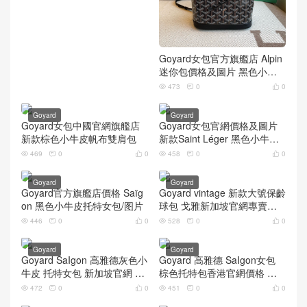
Goyard女包中國官方旗艦店
Goyard女包官方旗艦店 Alpin
Alpin迷你包價格及圖片款式
迷你包價格及圖片 黑色小牛
皮帆布mini
455
0
0
473
0
0






Goyard
Goyard
Goyard女包中國官網旗艦店
Goyard女包官網價格及圖片
新款棕色小牛皮帆布雙肩包
新款Saint Léger 黑色小牛皮
帆布雙肩包
469
0
0
458
0
0






Goyard
Goyard
Goyard官方旗艦店價格 Saïg
Goyard vintage 新款大號保齡
on 黑色小牛皮托特女包/图片
球包 戈雅新加坡官網專賣店
圖片
446
0
0
528
0
0






Goyard
Goyard
Goyard SaIgon 高雅德灰色小
Goyard 高雅德 SaIgon女包
牛皮 托特女包 新加坡官網 價
棕色托特包香港官網價格 帆
格
布/小牛皮
472
0
0
451
0
0





